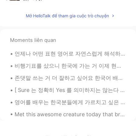
KR
EN
뭐야 나보다 한국말 잘하네..
Mở HelloTalk để tham gia cuộc trò chuyện
carla 가영
2020.08.17 17:19
EN
HT
KR
Moments liên quan
@Korean teacher
고마워요
언제나 어떤 표현 영어로 자연스럽게 해석하고 싶다면 메시지 보내줘요! 이상하게 들을 수 있지만 요즘 스트레스 많은데 수정할 때 재밌어요 ㅋㅋㅋ 그래서 영어에 대한 질문이나 수...
Korean teacher
2020.08.13 22:07
KR
EN
비행기표를 샀으니 한국에 가는 거 이제 현실이예요... 무엇으로부터 해야 할까 어디로부터 갈까 지금은 완전 고민 중이예요 😅 그리고 한국어 실력이 좀 괜찮지만 실제로 한국어로...
한국어 아자아자 파이팅
존댓말 쓰는 거 더 잘하고 싶어요 한국어 배우기 시작한 이후로 보통 반말 쓰니까 (한국친구들과 반말 쓰죠 당연히 처음 만난 사람과 안쓰죠) 존댓말 실력은 정말 최악이다 ㅜㅜ ...
[ Sure 는 정확히 Yes 를 의미하지는 않는다 ] 제가 한국사람들에게 많이 봤던 사소한 실수는 “yes” 라고 하고 싶을 때 그냥 “sure” 라고 하는 거에요. 아마...
영어를 배우는 한국분들에게 가르치고 싶은 것이 있어요!! “play with me”라는 표현에 관한이에요 한국사람들이 이런 말할 때 “나랑 놀자”라고 말하고 싶죠? 근데...
Met this awesome creature today that brightened up my run. She gave me some motivation with some ...