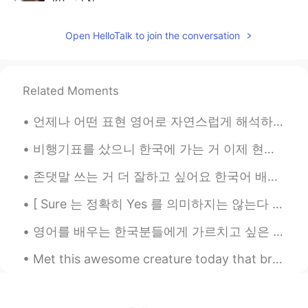
KR
EN
뭐야 나보다 한국말 잘하네..
Open HelloTalk to join the conversation
carla 가영
2020.08.17 17:19
EN
HT
KR
Related Moments
@Korean teacher
고마워요
언제나 어떤 표현 영어로 자연스럽게 해석하고 싶다면 메시지 보내줘요! 이상하게 들을 수 있지만 요즘 스트레스 많은데 수정할 때 재밌어요 ㅋㅋㅋ 그래서 영어에 대한 질문이나 수...
Korean teacher
2020.08.13 22:07
KR
EN
비행기표를 샀으니 한국에 가는 거 이제 현실이예요... 무엇으로부터 해야 할까 어디로부터 갈까 지금은 완전 고민 중이예요 😅 그리고 한국어 실력이 좀 괜찮지만 실제로 한국어로...
한국어 아자아자 파이팅
존댓말 쓰는 거 더 잘하고 싶어요 한국어 배우기 시작한 이후로 보통 반말 쓰니까 (한국친구들과 반말 쓰죠 당연히 처음 만난 사람과 안쓰죠) 존댓말 실력은 정말 최악이다 ㅜㅜ ...
[ Sure 는 정확히 Yes 를 의미하지는 않는다 ] 제가 한국사람들에게 많이 봤던 사소한 실수는 “yes” 라고 하고 싶을 때 그냥 “sure” 라고 하는 거에요. 아마...
영어를 배우는 한국분들에게 가르치고 싶은 것이 있어요!! “play with me”라는 표현에 관한이에요 한국사람들이 이런 말할 때 “나랑 놀자”라고 말하고 싶죠? 근데...
Met this awesome creature today that brightened up my run. She gave me some motivation with some ...