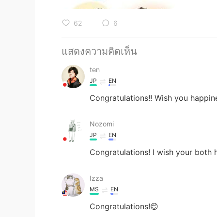
62
6
แสดงความคิดเห็น
ten
JP
EN
Congratulations!! Wish you happin
Nozomi
JP
EN
Congratulations! I wish your both
Izza
MS
EN
Congratulations!😊