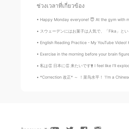
ช่วงเวลาที่เกี่ยวข้อง
Happy Monday everyone! 😇 At the gym with my 
スウェーデンにはお菓子は人気で、「Fika」という言葉もよく使う。その言葉の意味は「コー
English Reading Practice - My YouTube Video! H
Exercise in the morning before your brain figure
私は👏 日本に👏 来たいです❣️ I feel like I'll explode b
*Correction 改正* ～ ！菜鸟水平！ 'I'm a Chinese' 我