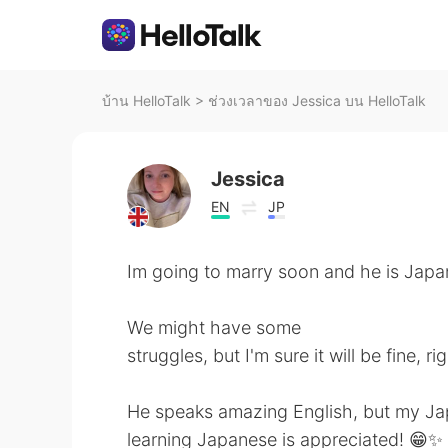
บ้าน HelloTalk
>
ช่วงเวลาของ Jessica บน HelloTalk
Jessica
EN
JP
Im going to marry soon and he is Japa
We might have some
struggles, but I'm sure it will be fine, r
He speaks amazing English, but my Japa
learning Japanese is appreciated! 😁✨