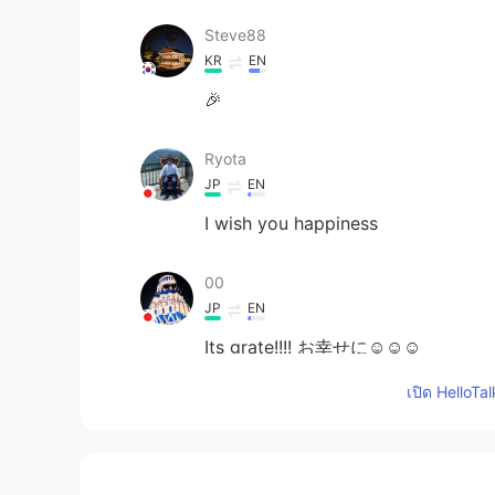
Steve88
KR
EN
🎉
Ryota
JP
EN
I wish you happiness
00
JP
EN
Its grate!!!! お幸せに☺☺☺
เปิด HelloTa