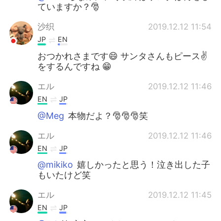
ていますか？🎅
沙织
2019.12.12 11:54
JP
EN
おつかれさまです😄 サンタさんもピース✌️
をするんですね 😁
エル
2019.12.12 11:46
EN
JP
@Meg
本物だよ？🎅🎅🎅笑
エル
2019.12.12 11:46
EN
JP
@mikiko
嬉しかったと思う！泣き出した子
もいたけど笑
エル
2019.12.12 11:45
EN
JP