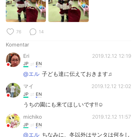
Deutsch
日本語
한국어
Русский
76
14
ไทย
Italiano
Komentar
Türkçe
Tiếng Việt
Eri
2019.12.12 12:19
Português
JP
EN
@エル
子ども達に伝えておきます♫
マイ
2019.12.12 12:02
JP
EN
うちの園にも来てほしいです‼☺
michiko
2019.12.12 11:57
JP
EN
@エル
ちなみに、冬以外はサンタは何をし