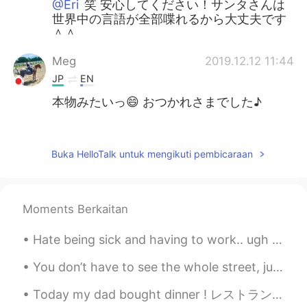
@Eri
笑 安心してください！サンタさんは
世界中の言語が全部喋れるから大丈夫です
＾＾
Meg
2019.12.12 11:44
JP
EN
本物みたいっ😄 おつかれさまでした♪
エル
2019.12.12 11:43
EN
JP
Buka HelloTalk untuk mengikuti pembicaraan
@Miho
ありがとうございます😊
エル
2019.12.12 11:43
Moments Berkaitan
EN
JP
@michiko
Ho ho ho 笑
Hate being sick and having to work.. ugh I feel like a ninja with no super power 😢 send me your “...
mikiko
2019.12.12 11:39
You don’t have to see the whole street, just take the first step. I wish that the coming year fi...
JP
FR
Today my dad bought dinner ! レストランでは食べられないでテイクアウト とても美味しかったです! 玉凤脆皮烧鸭 (クリスピーローストダック) 荔枝咕噜肉 (...
お疲れさまでした！園児たちも嬉しかった