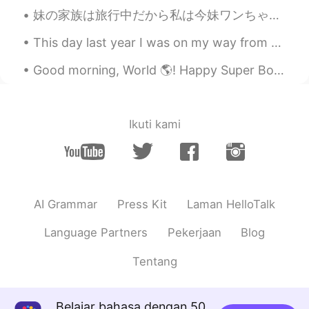
でしょうね😊
妹の家族は旅行中だから私は今妹ワンちゃんを守ってる Right now my little sisters family is on vacation, so I’m watching thei...
Eri
2019.12.12 11:38
This day last year I was on my way from Tokyo to Harkone 👌🗻 I arrived at Shinjuku and boarded th...
JP
EN
Good morning, World 🌎! Happy Super Bowl Sunday!!! 😁🏈😁 Today is the day you have an excuse to e...
ありがとうございました😊 私の幼稚園にも
サンタさん来てくれて子ども達はサンタさ
んに書く手紙は英語じゃなきゃダメな
Ikuti kami
の？？😭 と心配してたよ😆
Miho
2019.12.12 11:38
JP
EN
サンタさんお疲れ様でした☺
AI Grammar
Press Kit
Laman HelloTalk
michiko
2019.12.12 11:36
Language Partners
Pekerjaan
Blog
JP
EN
Tentang
立派な髭ですね！🎅
Belajar bahasa dengan 50