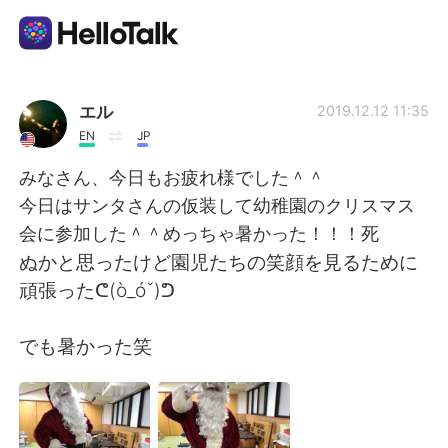
Aplikasi Pertukaran Bahasa
エル
2019.12.12 11:35
EN
JP
AI Grammar Checker
みなさん、今日もお疲れ様でした＾＾
今日はサンタさんの仮装して幼稚園のクリスマス
Indonesia
会に参加した＾＾めっちゃ暑かった！！！死
ぬかと思ったけど園児たちの笑顔を見るために
頑張ったᕦ(ò_óˇ)ᕤ
English
简体中文
でも暑かった笑
繁體中文
Español
العربية
Français