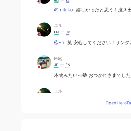
@mikiko
嬉しかったと思う！泣き
エル
EN
JP
@Eri
笑 安心してください！サンタ
Meg
JP
EN
本物みたいっ😄 おつかれさまでした
エル
EN
JP
Open HelloTal
@Miho
ありがとうございます😊
エル
EN
JP