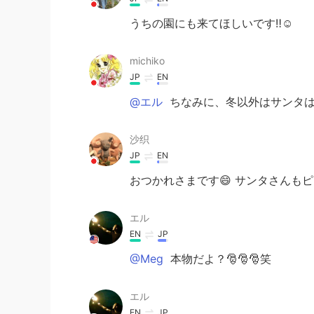
うちの園にも来てほしいです‼☺
michiko
JP
EN
@エル
ちなみに、冬以外はサンタは
沙织
JP
EN
おつかれさまです😄 サンタさんもピー
エル
EN
JP
@Meg
本物だよ？🎅🎅🎅笑
エル
EN
JP