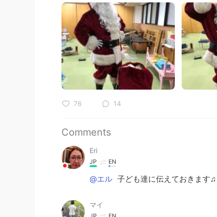
76
14
Comments
Eri
JP
EN
@エル
子ども達に伝えておきます♫
マイ
JP
EN