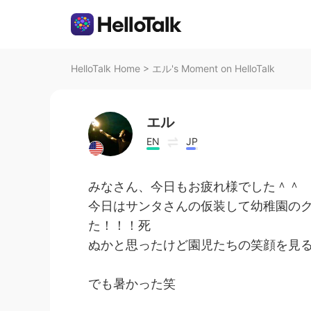
HelloTalk Home
>
エル's Moment on HelloTalk
エル
EN
JP
みなさん、今日もお疲れ様でした＾＾
今日はサンタさんの仮装して幼稚園の
た！！！死
ぬかと思ったけど園児たちの笑顔を見るため
でも暑かった笑