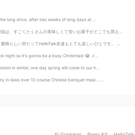
the long drive, after two weeks of long days at ...
2019.12.12 11:39
がどこでも買えます。日本に来た時に比べて プラス3 kg になってしまいました。😭 早く痩せたいと思ってい...
ったでしょうね😊
もとても楽しいひとです。 カナダに帰りたくなくて悲しくなったけどもちろん日本に帰りたい。 ところで、日...
st night so it's gonna be a busy Christmas! 😂 メ...
2019.12.12 11:38
loom in winter, one day spring will come to our h...
稚園にもサンタさん来てくれて子ども達はサンタさんに書
y in-laws over 10 course Chinese banquet meal... ...
😭 と心配してたよ😆
2019.12.12 11:38
2019.12.12 11:36
AI Grammar
Press Kit
HelloTal