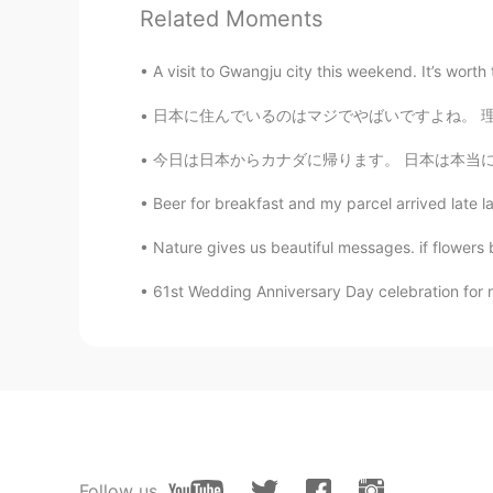
Related Moments
@michiko
Ho ho ho 笑
A visit to Gwangju city this weekend. It’s worth 
mikiko
日本に住んでいるのはマジでやばいですよね。 理由は、すごくたくさんの美味しくて安いお菓子
JP
FR
お疲れさまでした！園児たちも嬉しか
今日は日本からカナダに帰ります。 日本は本当に素晴らしい所だってHelloTalk友達
Beer for breakfast and my parcel arrived late la
Eri
JP
EN
Nature gives us beautiful messages. if flowers b
ありがとうございました😊 私の幼
61st Wedding Anniversary Day celebration for m
く手紙は英語じゃなきゃダメなの？？
Miho
JP
EN
サンタさんお疲れ様でした☺
michiko
Follow us