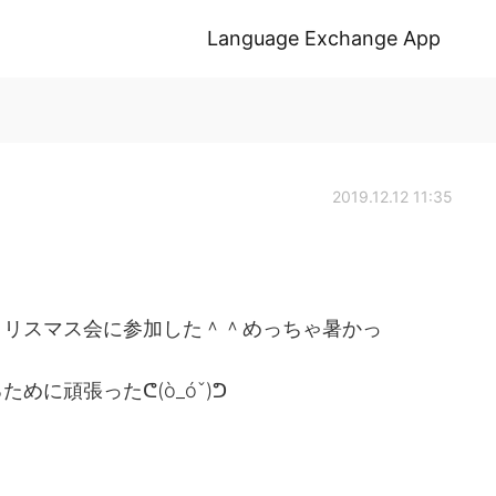
Language Exchange App
2019.12.12 11:35
クリスマス会に参加した＾＾めっちゃ暑かっ
に頑張ったᕦ(ò_óˇ)ᕤ