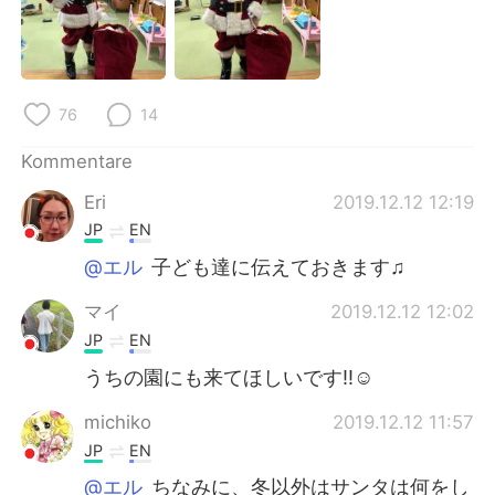
日本語
한국어
Русский
ไทย
76
14
Indonesia
Italiano
Kommentare
Türkçe
Tiếng Việt
Eri
2019.12.12 12:19
Português
JP
EN
@エル
子ども達に伝えておきます♫
マイ
2019.12.12 12:02
JP
EN
うちの園にも来てほしいです‼☺
michiko
2019.12.12 11:57
JP
EN
@エル
ちなみに、冬以外はサンタは何をし