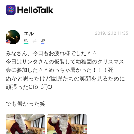
Sprachaustausch-App
エル
2019.12.12 11:35
EN
JP
AI Grammar Checker
みなさん、今日もお疲れ様でした＾＾
今日はサンタさんの仮装して幼稚園のクリスマス
Deutsch
会に参加した＾＾めっちゃ暑かった！！！死
ぬかと思ったけど園児たちの笑顔を見るために
頑張ったᕦ(ò_óˇ)ᕤ
English
简体中文
でも暑かった笑
繁體中文
Español
العربية
Français