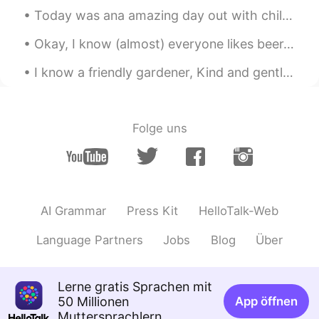
でしょうね😊
Today was ana amazing day out with children for. My god son's birthday :) we wenf.climbing ona tr...
Eri
2019.12.12 11:38
Okay, I know (almost) everyone likes beer. Have you tried the seasonal Yebisu brew yet? I love th...
JP
EN
I know a friendly gardener, Kind and gentle is he, Even though the wind blows, Wherever he goes, ...
ありがとうございました😊 私の幼稚園にも
サンタさん来てくれて子ども達はサンタさ
んに書く手紙は英語じゃなきゃダメな
Folge uns
の？？😭 と心配してたよ😆
Miho
2019.12.12 11:38
JP
EN
サンタさんお疲れ様でした☺
AI Grammar
Press Kit
HelloTalk-Web
michiko
2019.12.12 11:36
Language Partners
Jobs
Blog
Über
JP
EN
立派な髭ですね！🎅
Lerne gratis Sprachen mit
50 Millionen
App öffnen
Muttersprachlern