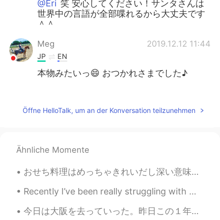
@Eri
笑 安心してください！サンタさんは
世界中の言語が全部喋れるから大丈夫です
＾＾
Meg
2019.12.12 11:44
JP
EN
本物みたいっ😄 おつかれさまでした♪
エル
2019.12.12 11:43
EN
JP
Öffne HelloTalk, um an der Konversation teilzunehmen
@Miho
ありがとうございます😊
エル
2019.12.12 11:43
Ähnliche Momente
EN
JP
@michiko
Ho ho ho 笑
おせち料理はめっちゃきれいだし深い意味もあるよね。アメリカではそんなものがあるといいなって思ってるんだけど、大晦日には特別なものあんまりないから悲しい🥺 日本の伝統文化がホントにきれいだと思う！...
mikiko
2019.12.12 11:39
Recently I’ve been really struggling with my mental health, it’s days like these that make me wan...
JP
FR
今日は大阪を去っていった。昨日この１年間お世話になったシェアハウスの仲間たちに祝ってもらって、夏の思い出を作りました。僕にとって人生初めての線香花火だったので、特別で典型的な体験でした。みんな、...
お疲れさまでした！園児たちも嬉しかった