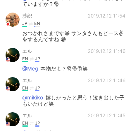
ていますか？🎅
沙织
2019.12.12 11:54
JP
EN
おつかれさまです😄 サンタさんもピース✌️
をするんですね 😁
エル
2019.12.12 11:46
EN
JP
@Meg
本物だよ？🎅🎅🎅笑
エル
2019.12.12 11:46
EN
JP
@mikiko
嬉しかったと思う！泣き出した子
もいたけど笑
エル
2019.12.12 11:45
EN
JP