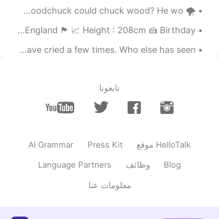
でしょうね😊
🌪 Tongue Twister 🌪 How much wood would a woodchuck chuck if a woodchuck could chuck wood? He wo...
2019.12.12 11:38
Eri
About me 📜 Name : Yasper 🌎 Where are you from? : England 🏴󠁧󠁢󠁥󠁮󠁧󠁿 📈 Height : 208cm 🍰 Birthday :...
EN
JP
I watched the movie “A Silent Voice” last night. I may have cried a few times. Who else has seen...
ありがとうございました😊 私の幼稚園にも
サンタさん来てくれて子ども達はサンタさ
んに書く手紙は英語じゃなきゃダメな
تابعونا
の？？😭 と心配してたよ😆
2019.12.12 11:38
Miho
EN
JP
サンタさんお疲れ様でした☺
AI Grammar
Press Kit
موقع HelloTalk
2019.12.12 11:36
michiko
Language Partners
وظائف
Blog
EN
JP
معلومات عنا
立派な髭ですね！🎅