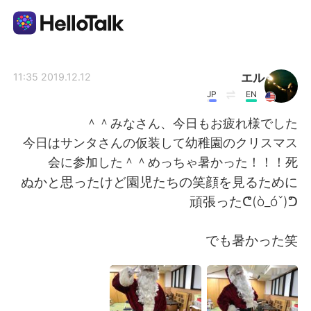
تطبيق تبادل اللغة
エル
2019.12.12 11:35
JP
EN
AI Grammar Checker
みなさん、今日もお疲れ様でした＾＾
今日はサンタさんの仮装して幼稚園のクリスマス
العربية
会に参加した＾＾めっちゃ暑かった！！！死
ぬかと思ったけど園児たちの笑顔を見るために
頑張ったᕦ(ò_óˇ)ᕤ
English
简体中文
でも暑かった笑
繁體中文
Español
Français
Deutsch