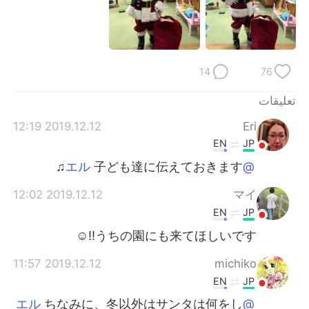
日本語
한국어
Русский
ไทย
14
76
Indonesia
Italiano
تعليقات
Türkçe
Tiếng Việt
2019.12.12 12:19
Eri
Português
EN
JP
子ども達に伝えておきます♫
@エル
2019.12.12 12:02
マイ
EN
JP
うちの園にも来てほしいです‼☺
2019.12.12 11:57
michiko
EN
JP
ちなみに、冬以外はサンタは何をし
@エル