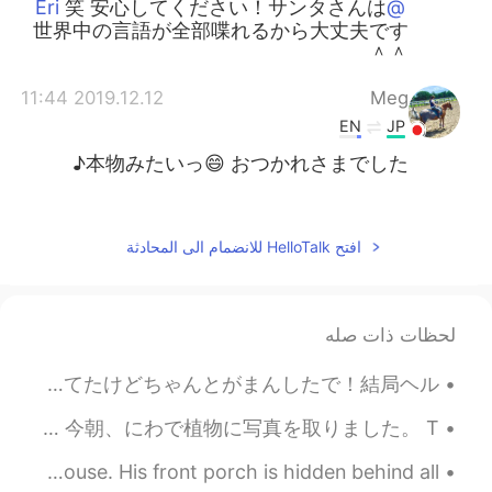
笑 安心してください！サンタさんは
@Eri
世界中の言語が全部喋れるから大丈夫です
＾＾
2019.12.12 11:44
Meg
EN
JP
本物みたいっ😄 おつかれさまでした♪
2019.12.12 11:43
エル
JP
EN
افتح HelloTalk للانضمام الى المحادثة
ありがとうございます😊
@Miho
2019.12.12 11:43
エル
لحظات ذات صله
JP
EN
Ho ho ho 笑
@michiko
朝8時にケローナにある有名なFarmer's Market行ってきた。今週の週末三連休だから早めにいった、めっちゃ混んでるとこ嫌い笑 美味しいのいっぱい売ってたけどちゃんとがまんしたで！結局ヘル...
2019.12.12 11:39
mikiko
みなさん、おはよう！✨😊💞 Good morning everyone! 今日は何しますか？ What are you doing today?🤔✨ 今朝、にわで植物に写真を取りました。 T...
FR
JP
Today I also admired all the flowers at my brother's house. His front porch is hidden behind all...
お疲れさまでした！園児たちも嬉しかった