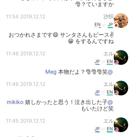
ていますか？🎅
2019.12.12 11:54
沙织
EN
JP
おつかれさまです😄 サンタさんもピース✌️
をするんですね 😁
2019.12.12 11:46
エル
JP
EN
本物だよ？🎅🎅🎅笑
@Meg
2019.12.12 11:46
エル
JP
EN
嬉しかったと思う！泣き出した子
@mikiko
もいたけど笑
2019.12.12 11:45
エル
JP
EN