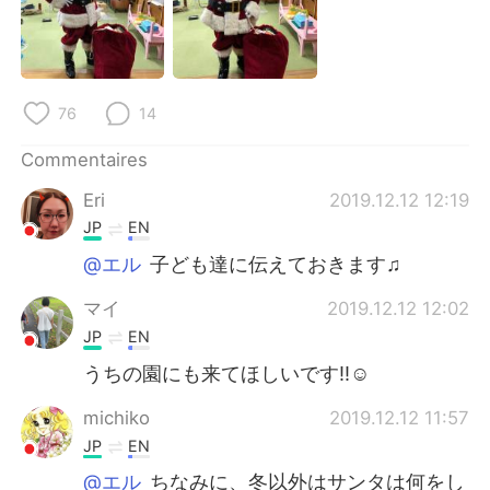
日本語
한국어
Русский
ไทย
76
14
Indonesia
Italiano
Commentaires
Türkçe
Tiếng Việt
Eri
2019.12.12 12:19
Português
JP
EN
@エル
子ども達に伝えておきます♫
マイ
2019.12.12 12:02
JP
EN
うちの園にも来てほしいです‼☺
michiko
2019.12.12 11:57
JP
EN
@エル
ちなみに、冬以外はサンタは何をし