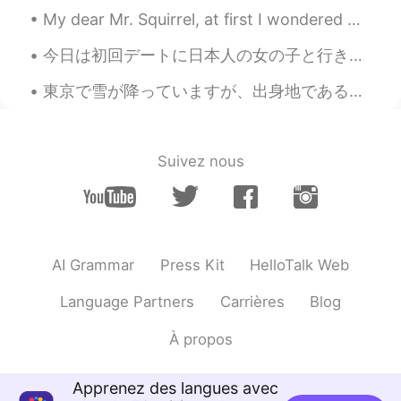
でしょうね😊
My dear Mr. Squirrel, at first I wondered why you must make such a mess when eating but I now see...
Eri
2019.12.12 11:38
今日は初回デートに日本人の女の子と行きました。 私たちはハリネズミのカフェに行き、そこで彼女は楽しい時間を過ごしたようで、その後一緒に軽い昼食を食べました。 しかし、私は時々日本語を理解するのが...
JP
EN
東京で雪が降っていますが、出身地であるボストンと違って、雪が積もっていません😂実は、東京で降っている雪は少し雨みたいなものだと思います。少し積もるといいですね。雪で埋まっている東京を見たいし。❄...
ありがとうございました😊 私の幼稚園にも
サンタさん来てくれて子ども達はサンタさ
んに書く手紙は英語じゃなきゃダメな
Suivez nous
の？？😭 と心配してたよ😆
Miho
2019.12.12 11:38
JP
EN
サンタさんお疲れ様でした☺
AI Grammar
Press Kit
HelloTalk Web
michiko
2019.12.12 11:36
Language Partners
Carrières
Blog
JP
EN
À propos
立派な髭ですね！🎅
Apprenez des langues avec