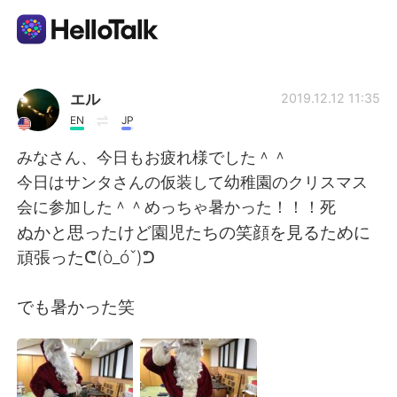
Appli d'échange linguistique
エル
2019.12.12 11:35
EN
JP
AI Grammar Checker
みなさん、今日もお疲れ様でした＾＾
今日はサンタさんの仮装して幼稚園のクリスマス
Français
会に参加した＾＾めっちゃ暑かった！！！死
ぬかと思ったけど園児たちの笑顔を見るために
頑張ったᕦ(ò_óˇ)ᕤ
English
简体中文
でも暑かった笑
繁體中文
Español
العربية
Deutsch