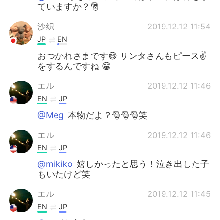
ていますか？🎅
沙织
2019.12.12 11:54
JP
EN
おつかれさまです😄 サンタさんもピース✌️
をするんですね 😁
エル
2019.12.12 11:46
EN
JP
@Meg
本物だよ？🎅🎅🎅笑
エル
2019.12.12 11:46
EN
JP
@mikiko
嬉しかったと思う！泣き出した子
もいたけど笑
エル
2019.12.12 11:45
EN
JP