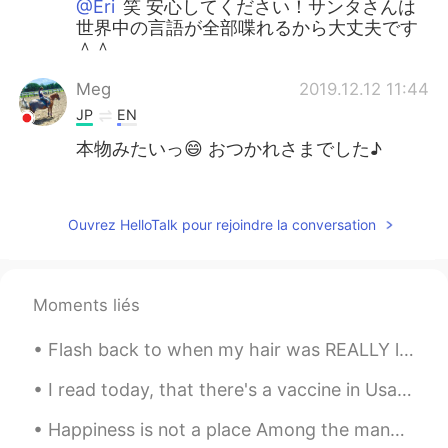
@Eri
笑 安心してください！サンタさんは
世界中の言語が全部喋れるから大丈夫です
＾＾
Meg
2019.12.12 11:44
JP
EN
本物みたいっ😄 おつかれさまでした♪
エル
2019.12.12 11:43
EN
JP
Ouvrez HelloTalk pour rejoindre la conversation
@Miho
ありがとうございます😊
エル
2019.12.12 11:43
Moments liés
EN
JP
@michiko
Ho ho ho 笑
Flash back to when my hair was REALLY long. I miss it! ~ When was the last time you cut your ha...
mikiko
2019.12.12 11:39
I read today, that there's a vaccine in Usa, and looks like they proved with certain people and h...
JP
FR
Happiness is not a place Among the many paths we take in life The greatest obstacle of all is Exp...
お疲れさまでした！園児たちも嬉しかった