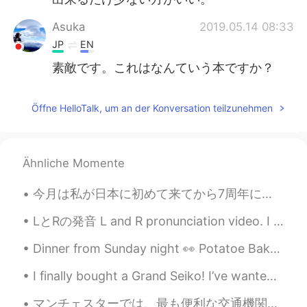
Asuka
2019.05.14 08:33
JP
EN
素敵です。これはなんていう本ですか？
Öffne HelloTalk, um an der Konversation teilzunehmen
Ähnliche Momente
今月は私が日本に初めて来てから7周年になります。その時から色々な有意義な語彙を耳にしたことがあるので今日私にとって勉強になった言葉の英訳を教えたいと思います。皆さんの参考になれば幸いです。 1...
LとRの発音 L and R pronunciation video. I wasn't going to share it but apparently it has been helpful...
Dinner from Sunday night 👀 Potatoe Bake, Salad, Pork and Couscous and the last pic is an Eggplant...
I finally bought a Grand Seiko! I’ve wanted one for quite a while. It is absolutely beautifully c...
マンチェスターでは、最も便利な交通機関はメトロです！🚇 東京の地下鉄を比べると、マンチェスターのメトロはかなり遅いですが、地上にあることが違います！ メトロが黄色の理由かどうかわかりませんが、間...