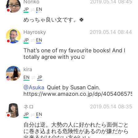
Noriko
2019.05.14 08:45
JP
EN
めっちゃ良い文です。🍀
Hayrosky
2019.05.14 08:44
JP
EN
That’s one of my favourite books! And I
totally agree with you☺️
kira
EN
JP
@Asuka
Quiet by Susan Cain.
https://www.amazon.co.jp/dp/405406575
ネロ
2019.05.14 08:35
JP
EN
自分は逆。大勢の人に好かれたら面倒ごと
に巻き込まれる危険性があるのが嫌だから
出来るだけ少ない方がいい。