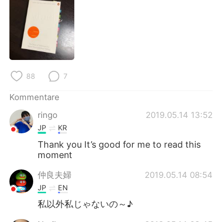
日本語
한국어
Русский
ไทย
Indonesia
Italiano
88
7
Türkçe
Tiếng Việt
Kommentare
Português
ringo
2019.05.14 13:52
JP
KR
Thank you It’s good for me to read this
moment
仲良夫婦
2019.05.14 08:54
JP
EN
私以外私じゃないの～♪