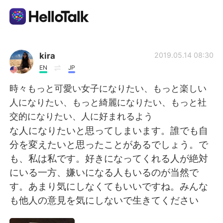
Sprachaustausch-App
kira
2019.05.14 08:30
EN
JP
AI Grammar Checker
時々もっと可愛い女子になりたい、もっと楽しい
人になりたい、もっと綺麗になりたい、もっと社
Deutsch
交的になりたい、人に好まれるよう
な人になりたいと思ってしまいます。誰でも自
分を変えたいと思ったことがあるでしょう。で
English
简体中文
も、私は私です。好きになってくれる人が絶対
にいる一方、嫌いになる人もいるのが当然で
繁體中文
Español
す。あまり気にしなくてもいいですね。みんな
も他人の意見を気にしないで生きてください
العربية
Français