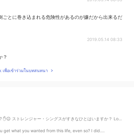
倒ごとに巻き込まれる危険性があるのが嫌だから出来るだ
2019.05.14 08:33
か？
lk เพื่อเข้าร่วมในบทสนทนา
hings? ✋😉 ストレンジャー・シングスがすきなひとはいますか？ Love this song fro...
et what you wanted from this life, even so? I did....