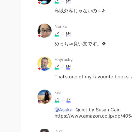
JP
EN
私以外私じゃないの～♪
Noriko
JP
EN
めっちゃ良い文です。🍀
Hayrosky
JP
EN
That’s one of my favourite books! 
kira
EN
JP
@Asuka
Quiet by Susan Cain.
https://www.amazon.co.jp/dp/4
ネロ