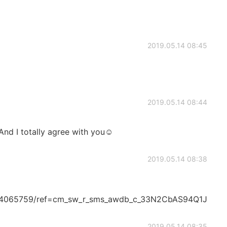
2019.05.14 08:45
2019.05.14 08:44
And I totally agree with you☺️
2019.05.14 08:38
054065759/ref=cm_sw_r_sms_awdb_c_33N2CbAS94Q1J
2019.05.14 08:35