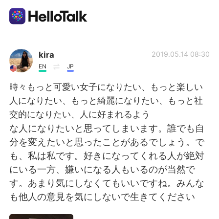
Appli d'échange linguistique
kira
2019.05.14 08:30
EN
JP
AI Grammar Checker
時々もっと可愛い女子になりたい、もっと楽しい
人になりたい、もっと綺麗になりたい、もっと社
Français
交的になりたい、人に好まれるよう
な人になりたいと思ってしまいます。誰でも自
分を変えたいと思ったことがあるでしょう。で
English
简体中文
も、私は私です。好きになってくれる人が絶対
にいる一方、嫌いになる人もいるのが当然で
繁體中文
Español
す。あまり気にしなくてもいいですね。みんな
も他人の意見を気にしないで生きてください
العربية
Deutsch