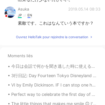
Asuka
2019.05.14 08:33
JP
EN
素敵です。これはなんていう本ですか？
Ouvrez HelloTalk pour rejoindre la conversation
Moments liés
今日は会話で何かを聞き逃した時に使えるフレーズを紹介するね✨ 殆どのニュアンスは変わらないけど、とてもカジュアルな言い回しも混ざってるのでそこに注意してね! カジュアルなフレーズに*マークを付...
3行日記: Day Fourteen Tokyo Disneyland に来た！すごく楽しかったです〜今日は「Disneyland Christmas」の最初の日でした！たくさんスペシアルメニ...
VI by Emily Dickinson. IF I can stop one heart from breaking, I shall not live in vain; If I can...
Perfect way to celebrate the first day of spring. 🌸🌸🌸🌸 The International Cherry Blossom Festival...
The little things that makes me smile 😊 I've always been a loyal Prada candy but YSL intense smel...