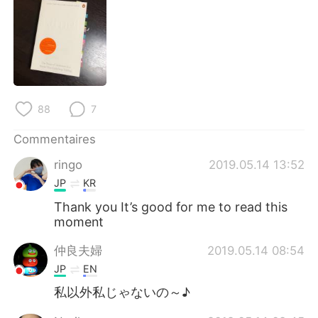
日本語
한국어
Русский
ไทย
Indonesia
Italiano
88
7
Türkçe
Tiếng Việt
Commentaires
Português
ringo
2019.05.14 13:52
JP
KR
Thank you It’s good for me to read this
moment
仲良夫婦
2019.05.14 08:54
JP
EN
私以外私じゃないの～♪