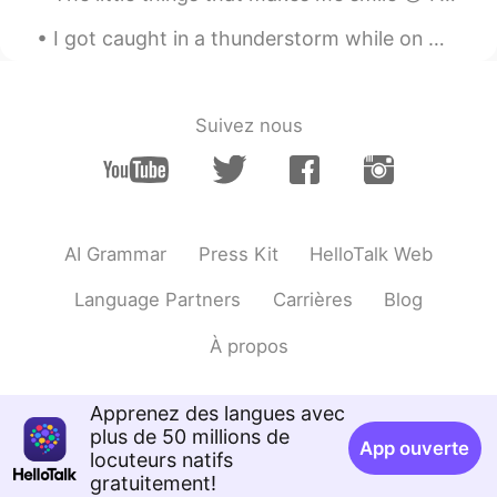
I got caught in a thunderstorm while on my walk but I got to see a rainbow because of it so I’m t...
Suivez nous
AI Grammar
Press Kit
HelloTalk Web
Language Partners
Carrières
Blog
À propos
Apprenez des langues avec
plus de 50 millions de
App ouverte
locuteurs natifs
gratuitement!