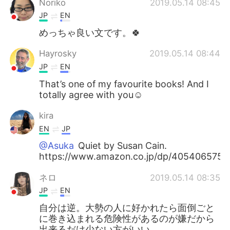
Noriko
2019.05.14 08:45
JP
EN
めっちゃ良い文です。🍀
Hayrosky
2019.05.14 08:44
JP
EN
That’s one of my favourite books! And I
totally agree with you☺️
kira
EN
JP
@Asuka
Quiet by Susan Cain.
https://www.amazon.co.jp/dp/405406575
ネロ
2019.05.14 08:35
JP
EN
自分は逆。大勢の人に好かれたら面倒ごと
に巻き込まれる危険性があるのが嫌だから
出来るだけ少ない方がいい。