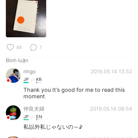
Deutsch
日本語
한국어
Русский
ไทย
Indonesia
88
7
Italiano
Türkçe
Bình luận
Português
ringo
2019.05.14 13:52
JP
KR
Thank you It’s good for me to read this
moment
仲良夫婦
2019.05.14 08:54
JP
EN
私以外私じゃないの～♪