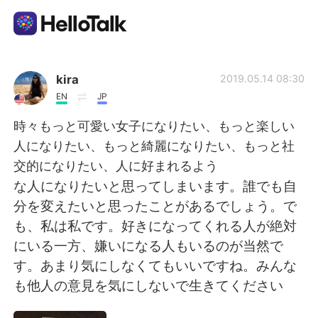
Ứng dụng trao đổi ngôn ngữ
kira
2019.05.14 08:30
EN
JP
AI Grammar Checker
時々もっと可愛い女子になりたい、もっと楽しい
人になりたい、もっと綺麗になりたい、もっと社
Tiếng Việt
交的になりたい、人に好まれるよう
な人になりたいと思ってしまいます。誰でも自
分を変えたいと思ったことがあるでしょう。で
English
简体中文
も、私は私です。好きになってくれる人が絶対
にいる一方、嫌いになる人もいるのが当然で
繁體中文
Español
す。あまり気にしなくてもいいですね。みんな
も他人の意見を気にしないで生きてください
العربية
Français