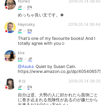
Noriko
2019.05.14 08:45
JP
EN
めっちゃ良い文です。🍀
Hayrosky
2019.05.14 08:44
JP
EN
That’s one of my favourite books! And I
totally agree with you☺️
kira
EN
JP
@Asuka
Quiet by Susan Cain.
https://www.amazon.co.jp/dp/405406575
ネロ
2019.05.14 08:35
JP
EN
自分は逆。大勢の人に好かれたら面倒ごと
に巻き込まれる危険性があるのが嫌だから
出来るだけ少ない方がいい。