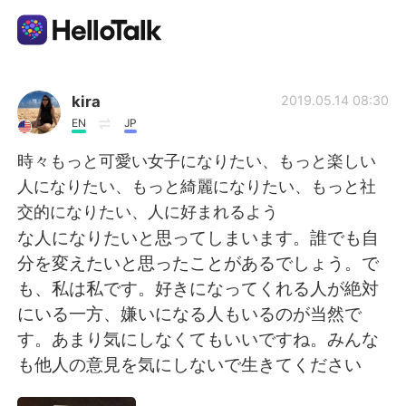
Dil Değişimi Uygulaması
kira
2019.05.14 08:30
EN
JP
AI Grammar Checker
時々もっと可愛い女子になりたい、もっと楽しい
人になりたい、もっと綺麗になりたい、もっと社
Türkçe
交的になりたい、人に好まれるよう
な人になりたいと思ってしまいます。誰でも自
分を変えたいと思ったことがあるでしょう。で
English
简体中文
も、私は私です。好きになってくれる人が絶対
にいる一方、嫌いになる人もいるのが当然で
繁體中文
Español
す。あまり気にしなくてもいいですね。みんな
も他人の意見を気にしないで生きてください
العربية
Français