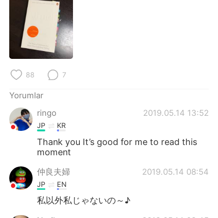
Deutsch
日本語
한국어
Русский
ไทย
Indonesia
88
7
Italiano
Tiếng Việt
Yorumlar
Português
ringo
2019.05.14 13:52
JP
KR
Thank you It’s good for me to read this
moment
仲良夫婦
2019.05.14 08:54
JP
EN
私以外私じゃないの～♪