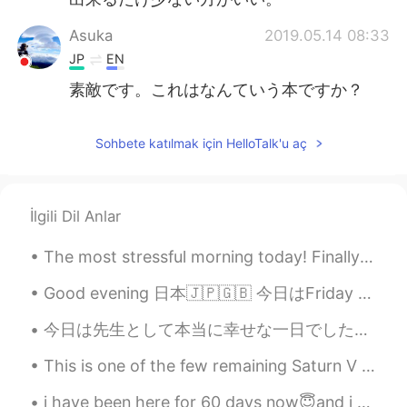
Asuka
2019.05.14 08:33
JP
EN
素敵です。これはなんていう本ですか？
Sohbete katılmak için HelloTalk'u aç
İlgili Dil Anlar
The most stressful morning today! Finally both of my children are back to high school, and I'm o...
Good evening 日本🇯🇵🇬🇧 今日はFriday night💃 しごと早くしたのでDrinkします🍻 今日はなんだと日本のBeer!! It's my first time😂 そしてS...
今日は先生として本当に幸せな一日でした。😊 学生2人が美術館で演奏をしました 学生たちが緊張する時は平然のふりを楽しむように言ったが,演奏する瞬間に私が緊張しすぎて氷のように体を動かすのが大変で...
This is one of the few remaining Saturn V rockets and it's on display as part of the visitors cen...
i have been here for 60 days now😇and i am so grateful and thankful for everything and everyone he...