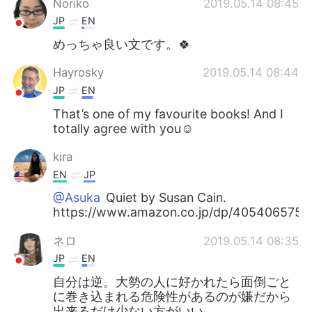
Noriko
2019.05.14 08:45
JP
EN
めっちゃ良い文です。🍀
Hayrosky
2019.05.14 08:44
JP
EN
That’s one of my favourite books! And I
totally agree with you☺️
kira
EN
JP
@Asuka
Quiet by Susan Cain.
https://www.amazon.co.jp/dp/405406575
ネロ
2019.05.14 08:35
JP
EN
自分は逆。大勢の人に好かれたら面倒ごと
に巻き込まれる危険性があるのが嫌だから
出来るだけ少ない方がいい。