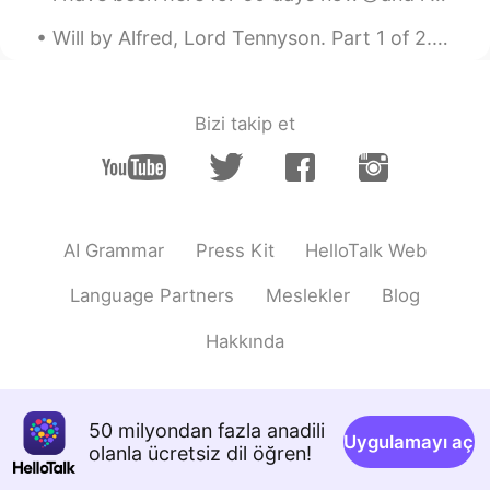
Will by Alfred, Lord Tennyson. Part 1 of 2. I. O WELL for him whose will is strong! He suffers...
Bizi takip et
AI Grammar
Press Kit
HelloTalk Web
Language Partners
Meslekler
Blog
Hakkında
50 milyondan fazla anadili
Uygulamayı aç
olanla ücretsiz dil öğren!