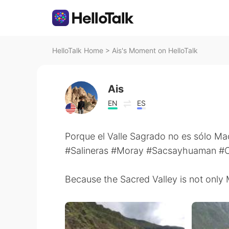
HelloTalk Home
>
Ais's Moment on HelloTalk
Ais
EN
ES
Porque el Valle Sagrado no es sólo M
#Salineras #Moray #Sacsayhuaman #
Because the Sacred Valley is not only