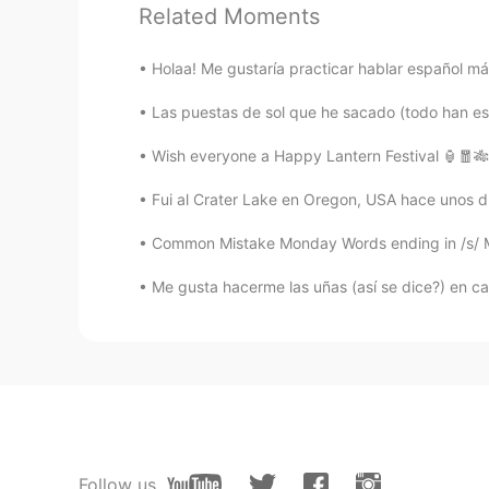
Related Moments
Ais
Holaa! Me gustaría practicar hablar español má
EN
ES
Las puestas de sol que he sacado (todo han est
@Erika
Disfrútalo!
Wish everyone a Happy Lantern Festival 🏮🧧🎋🏮
Pam
Fui al Crater Lake en Oregon, USA hace unos d
ES
EN
Increible!
Common Mistake Monday Words ending in /s/ M
Me gusta hacerme las uñas (así se dice?) en cas
Erika
ES
EN
Ohh mi adorable Cusco!! Voy por ti
Flor
ES
EN
Beautifuul !
Follow us