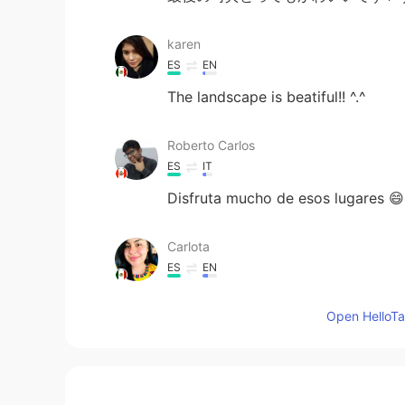
karen
ES
EN
The landscape is beatiful!! ^.^
Roberto Carlos
ES
IT
Disfruta mucho de esos lugares 😄
Carlota
ES
EN
😱
Open HelloTal
Madai
ES
EN
❤👏