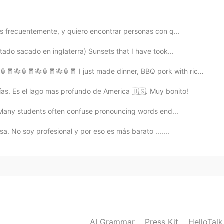
2019.03.30 23:07
s frecuentemente, y quiero encontrar personas con q...
ado sacado en inglaterra) Sunsets that I have took...
🎋🏮🧧🎋🏮🧧🎋🏮🧧 I just made dinner, BBQ pork with rice ...
2019.03.30 23:04
ías. Es el lago mas profundo de America 🇺🇸. Muy bonito!
any students often confuse pronouncing words end...
a. No soy profesional y por eso es más barato .......
2019.03.30 23:03
 este año Cusco... Tan cerca y tan lejos 😄
2019.03.30 23:02
AI Grammar
Press Kit
HelloTal