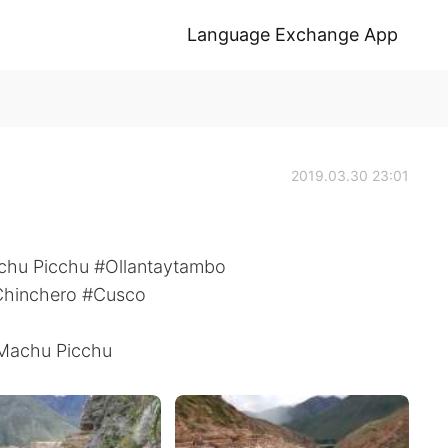
Language Exchange App
2019.03.30 23:01
achu Picchu #Ollantaytambo
Chinchero #Cusco
 Machu Picchu