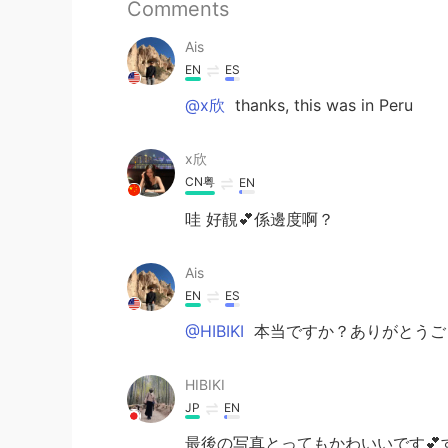
Comments
Ais
EN
ES
@x欣
thanks, this was in Peru
x欣
CN粤
EN
哇 好靚💕係邊度啊？
Ais
EN
ES
@HIBIKI
本当ですか？ありがとうご
HIBIKI
JP
EN
最後の写真とってもかわいいです💕す