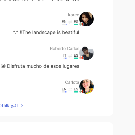
karen
EN
ES
The landscape is beatiful!! ^.^
Roberto Carlos
IT
ES
Disfruta mucho de esos lugares 😄👍👏
Carlota
EN
ES
😱
افتح HelloTalk للانضمام الى المحادثة
Madai
EN
ES
❤👏