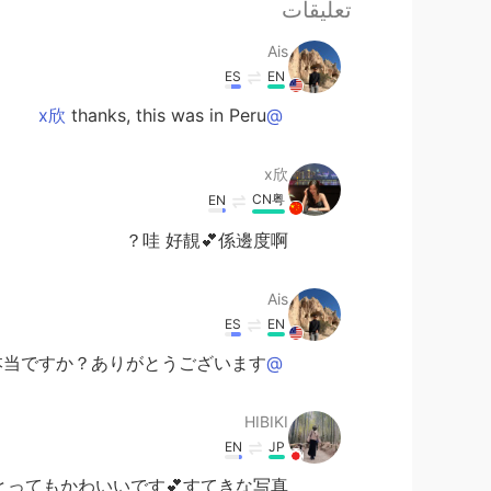
تعليقات
Ais
ES
EN
thanks, this was in Peru
@x欣
x欣
CN粤
EN
哇 好靚💕係邊度啊？
Ais
ES
EN
当ですか？ありがとうございます🎵
@HIBIKI
HIBIKI
EN
JP
ってもかわいいです💕すてきな写真☺️👌