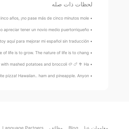
لحظات ذات صله
Ais
cinco años, ¡no pase más de cinco minutos mole...
ES
EN
 apreciar tener un novio medio puertorriqueño. ...
Disfrútalo!
@Erika
aquí para mejorar mi español sin traducción, ...
Pam
f life is to grow. The nature of life is to chang...
EN
ES
Increible!
ith mashed potatoes and broccoli 🥔 🍗 🥦 Ha...
te pizza! Hawaiian.. ham and pineapple. Anyon...
Erika
EN
ES
ño Cusco... Tan cerca y tan lejos 😄
Flor
EN
ES
Beautifuul !
Language Partners
وظائف
Blog
معلومات عنا