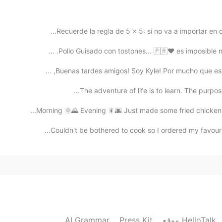
2019.03.30 23:07
Recuerde la regla de 5 x 5: si no va a importar en 
Pollo Guisado con tostones... 🇵🇷❤️ es imposible no
Buenas tardes amigos! Soy Kyle! Por mucho que estoy 
2019.03.30 23:04
The adventure of life is to learn. The purpose o
Morning 🌞🌄 Evening 🎇🌆 Just made some fried chicken w
Couldn't be bothered to cook so I ordered my favouri
2019.03.30 23:03
Ohh mi adorable Cusco!! Voy por ti este a
2019.03.30 23:02
AI Grammar
Press Kit
موقع HelloTalk