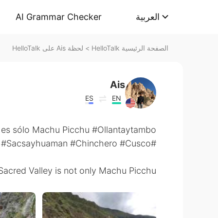
AI Grammar Checker
العربية
لحظة Ais على HelloTalk
>
الصفحة الرئيسية HelloTalk
Ais
ES
EN
o es sólo Machu Picchu #Ollantaytambo
#Salineras #Moray #Sacsayhuaman #Chinchero #Cusco
Sacred Valley is not only Machu Picchu