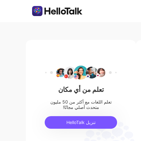
تعلم من أي مكان
تعلم اللغات مع أكثر من 50 مليون
متحدث أصلي مجانًا!
تنزيل HelloTalk