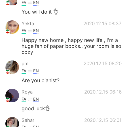
FA
EN
You will do it 👌
Yekta
2020.12.15 08:37
FA
EN
Happy new home , happy new life , I'm a
huge fan of papar books.. your room is so
cozy
pm
2020.12.15 08:20
FA
EN
Are you pianist?
Roya
2020.12.15 06:16
FA
EN
good luck👌
Sahar
2020.12.15 06:01