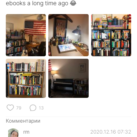
Deutsch
日本語
ebooks a long time ago 😂
한국어
ไทย
Indonesia
Italiano
Türkçe
Tiếng Việt
Português
79
13
Комментарии
rm
2020.12.16 07:32