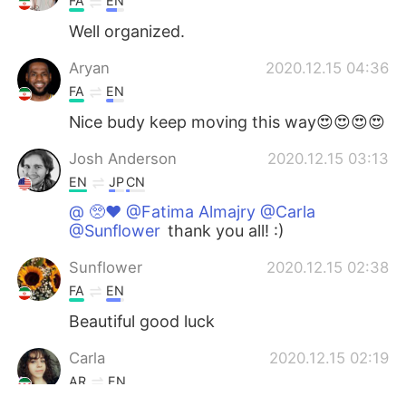
FA
EN
Well organized.
Aryan
2020.12.15 04:36
FA
EN
Nice budy keep moving this way😍😍😍😍
Josh Anderson
2020.12.15 03:13
EN
JP
CN
@ 🥺♥️ @Fatima Almajry @Carla
@Sunflower
thank you all! :)
Sunflower
2020.12.15 02:38
FA
EN
Beautiful good luck
Carla
2020.12.15 02:19
AR
EN