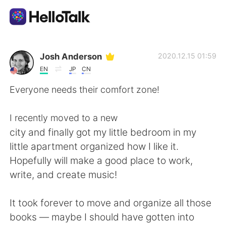
Приложение для Языкового Обмена
Josh Anderson
2020.12.15 01:59
EN
JP
CN
AI Grammar Checker
Everyone needs their comfort zone!
Русский
I recently moved to a new
city and finally got my little bedroom in my
little apartment organized how I like it.
English
简体中文
Hopefully will make a good place to work,
write, and create music!
繁體中文
Español
It took forever to move and organize all those
العربية
Français
books — maybe I should have gotten into