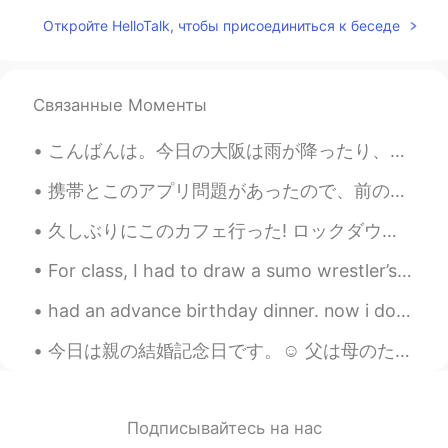
Wow! Amazing! Books & music
Откройте HelloTalk, чтобы присоединиться к беседе
everywhere. 👌❤
雪哈哈哈
2020.12.15 02:15
CN
EN
Связанные Моменты
@Josh Anderson
，Sound good
こんばんは。今日の大阪は雨が降ったり、やんたりしました。皆さんは何をしましたか？私は早起きして、ジムに行ってから、仕事をしました。二週間仕事を続けて、自分にへご褒美に今晩は焼き河豚を食べました。...
Fatima Almajry
2020.12.15 02:11
携帯とこのアプリ問題があったので、前の全てのチャットが消えた There was a problem with my cellphone and this app, and all my pre...
AR
EN
Wow this is amazing
久しぶりにこのカフェ行った! ロックダウン終わったのにまだ閉まっていたから心配した。大抵ブラックコーヒーしか飲むけど今日の朝急にフラットホワイト飲みたかった。😅 家に帰りたくないけど1時間後に会...
Josh Anderson
2020.12.15 02:08
For class, I had to draw a sumo wrestler’s apron... this is what I came up with... 私のクラスでは、自分で相...
EN
JP
CN
had an advance birthday dinner. now i don't feel like doing anything on my exact birth day hahah....
@雪哈哈哈
Oklahoma City, the capital of
the state of Oklahoma here in the USA!
今日は親の結婚記念日です。☺ 父は母のために花を買いました。そして、母はハワイ料理が大好きなので、晩ごはんに食べました。デザートはフルーツタルトでした! 26年間結婚しています。🥰 Today...
🥺♥️
2020.12.15 02:06
AR
EN
Подписывайтесь на нас
Its beautiful I like it😍