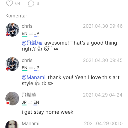
Deutsch
日本語
64
6
Komentar
한국어
Русский
chris
2021.04.30 09:46
ไทย
Italiano
EN
JP
@飛胤暁
awesome! That’s a good thing
Türkçe
Tiếng Việt
right? 👍 😴 💤
Português
chris
2021.04.30 09:45
EN
JP
@Manami
thank you! Yeah I love this art
style 👍 🎨 ✏️
飛胤暁
2021.04.29 04:24
JP
EN
i get stay home week
Manami
2021.04.29 00:10