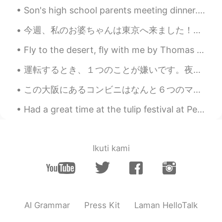
Son's high school parents meeting dinner... Having Indian food and Hong Kong style desserts. Gr...
今週、私のお婆ちゃんは東京へ来ました！花見をしたいです🌸 81歳です。。。とても元気ですねー！👵 でも、それで私たちはたくさんやっています。東京に観光です、笑😁 (私はもっとパンケーキ食べてい...
Fly to the desert, fly with me by Thomas Moore. Song of Nourmahal in “The Light of the Harem”. ...
運転するとき、１つのことが嫌いです。夜雨が降っているときです。逆に、それの環境で写真を撮るのが大好きです。玉石での光の反射が美しいだから。そして、環境と人々の感じも好きです。Leonid Afr...
この大阪にあるコンビニはなんと６つのマイクロがあった。辺りのサラリーマンのためだかな。😎👍 This convenience store in Osaka for some reason ha...
Had a great time at the tulip festival at Pella Iowa USA!! The people were so very friendly and t...
Ikuti kami
AI Grammar
Press Kit
Laman HelloTalk