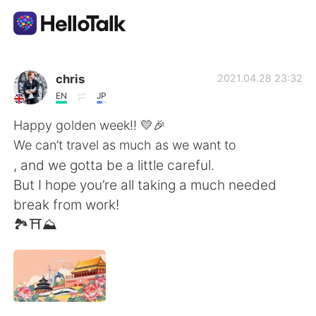
Aplikasi Pertukaran Bahasa
chris
2021.04.28 23:32
EN
JP
AI Grammar Checker
Happy golden week!! 💛🎉
We can’t travel as much as we want to
Indonesia
, and we gotta be a little careful.
But I hope you’re all taking a much needed
break from work!
English
简体中文
🏞⛩⛰
繁體中文
Español
العربية
Français