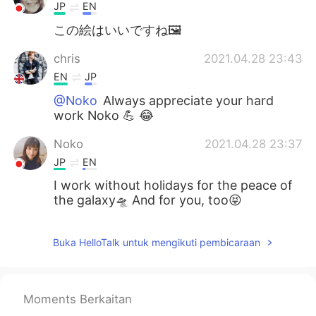
JP
EN
この絵はいいですね🖼
chris
2021.04.28 23:43
EN
JP
@Noko
Always appreciate your hard
work Noko 💪 😂
Noko
2021.04.28 23:37
JP
EN
I work without holidays for the peace of
the galaxy🛸 And for you, too😝
Buka HelloTalk untuk mengikuti pembicaraan
Moments Berkaitan