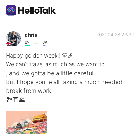
語言交換應用
chris
2021.04.28 23:32
EN
JP
AI Grammar Checker
Happy golden week!! 💛🎉
We can’t travel as much as we want to
繁體中文
, and we gotta be a little careful.
But I hope you’re all taking a much needed
break from work!
English
简体中文
🏞⛩⛰
Español
العربية
Français
Deutsch