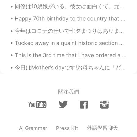
同僚は10歳娘がいる。彼女は面白くて、元気で、優しい。時々事務所に来る。私たちはいつも楽しんで、笑って、遊んで、バカなことをする！お互いに好き！🤗🤗🤗 彼女は僕の絵を書いた！😂 なんでそう思う...
Happy 70th birthday to the country that has taken me in and shown me a whole new world. To me as ...
今年はコロナのせいで七夕まつりはありません. (コロナだからお祭りはない?) ichinomiya had a market (直売所?市場?) that became so popular ...
Tucked away in a quaint historic section of Peoria, AZ is Driftwood Coffee. The cafe was surroun...
This is the 3rd time that I have ordered a small size.. and "accidentally" received a large size ...
今日はMother’s dayです!お母ちゃんに「どんなプレゼントが欲しい？」と聞きました。お母ちゃんは「新しいIpadが欲しい！」と言いました。3年前、彼女にIpadを買いました。今、そのIp...
關注我們
外語學習聊天
AI Grammar
Press Kit