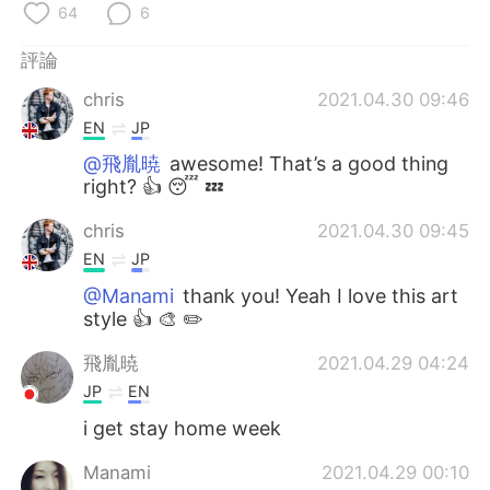
日本語
한국어
64
6
評論
Русский
ไทย
chris
2021.04.30 09:46
Indonesia
Italiano
EN
JP
@飛胤暁
awesome! That’s a good thing
Türkçe
Tiếng Việt
right? 👍 😴 💤
Português
chris
2021.04.30 09:45
EN
JP
@Manami
thank you! Yeah I love this art
style 👍 🎨 ✏️
飛胤暁
2021.04.29 04:24
JP
EN
i get stay home week
Manami
2021.04.29 00:10