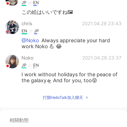
JP
EN
この絵はいいですね🖼
chris
2021.04.28 23:43
EN
JP
@Noko
Always appreciate your hard
work Noko 💪 😂
Noko
2021.04.28 23:37
JP
EN
I work without holidays for the peace of
the galaxy🛸 And for you, too😝
打開HelloTalk加入聊天
相關動態