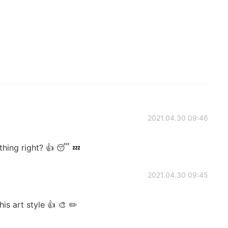
2021.04.30 09:46
hing right? 👍 😴 💤
2021.04.30 09:45
is art style 👍 🎨 ✏️