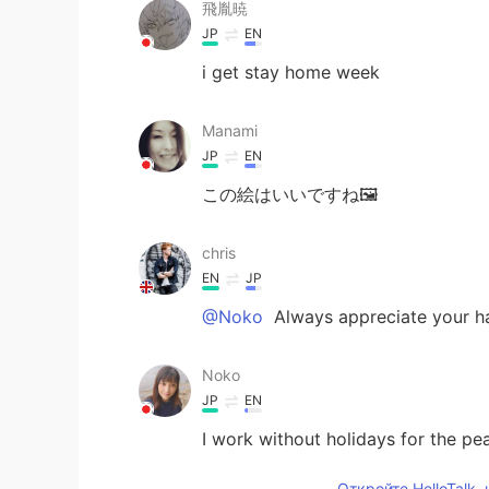
飛胤暁
JP
EN
i get stay home week
Manami
JP
EN
この絵はいいですね🖼
chris
EN
JP
@Noko
Always appreciate your h
Noko
JP
EN
I work without holidays for the pe
Откройте HelloTalk,