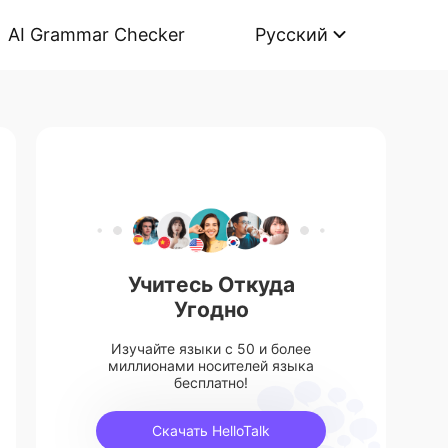
AI Grammar Checker
Русский
Учитесь Откуда
Угодно
Изучайте языки с 50 и более
миллионами носителей языка
бесплатно!
Скачать HelloTalk