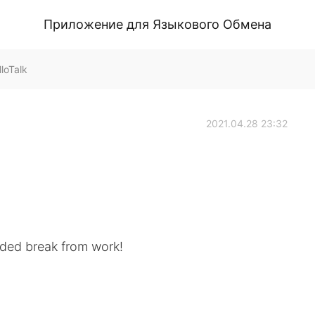
Приложение для Языкового Обмена
loTalk
2021.04.28 23:32
eded break from work!