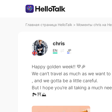
Главная страница HelloTalk
>
Моменты chris на Hel
chris
EN
JP
Happy golden week!! 💛🎉
We can’t travel as much as we want to
, and we gotta be a little careful.
But I hope you’re all taking a much ne
🏞⛩⛰