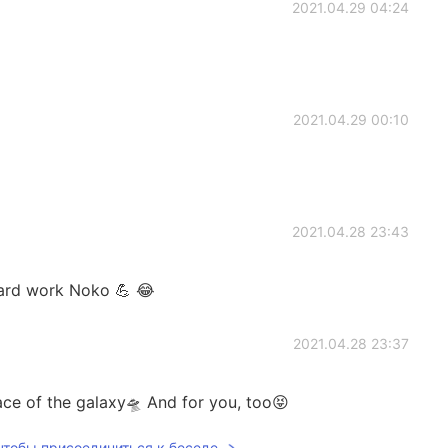
2021.04.29 04:24
2021.04.29 00:10
2021.04.28 23:43
ard work Noko 💪 😂
2021.04.28 23:37
ace of the galaxy🛸 And for you, too😝
 чтобы присоединиться к беседе