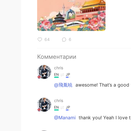
64
6
Комментарии
chris
EN
JP
@飛胤暁
awesome! That’s a good t
chris
EN
JP
@Manami
thank you! Yeah I love th