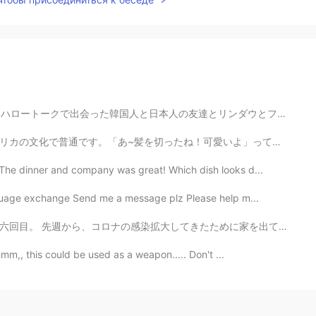
とリンダウとフリードリヒスハーフェンという町に行きました。ボートも借りました。電車に乗った時に日本人の友達...
愛いよ」って言うは普通です。日本で普通じゃないかもしれない。僕は毎週家の近く店に行く。店員とそんな感じ話し...
The dinner and company was great! Which dish looks d...
nguage exchange Send me a message plz Please help m...
たために家を出ていい理由が5つだけ。 1. ワクチンをうけること 2. 重要な買い物 (食料品とか薬とか) ...
hmm,, this could be used as a weapon..... Don't ...