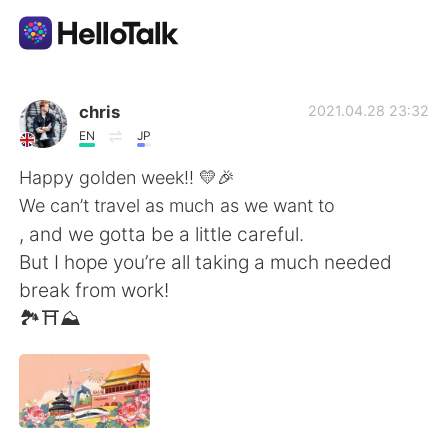
언어 교환 앱
chris
2021.04.28 23:32
EN
JP
AI Grammar Checker
Happy golden week!! 💛🎉
We can’t travel as much as we want to
한국어
, and we gotta be a little careful.
But I hope you’re all taking a much needed
break from work!
English
简体中文
🏞⛩⛰
繁體中文
Español
العربية
Français