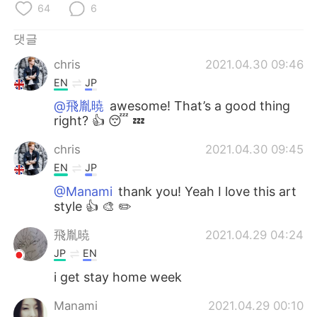
Deutsch
日本語
64
6
댓글
Русский
ไทย
chris
2021.04.30 09:46
Indonesia
Italiano
EN
JP
@飛胤暁
awesome! That’s a good thing
Türkçe
Tiếng Việt
right? 👍 😴 💤
Português
chris
2021.04.30 09:45
EN
JP
@Manami
thank you! Yeah I love this art
style 👍 🎨 ✏️
飛胤暁
2021.04.29 04:24
JP
EN
i get stay home week
Manami
2021.04.29 00:10