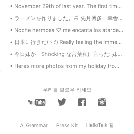
November 29th of last year. The first time I visited Tiananmen when it was covered in snow. Hope...
ラーメンを作りました。🍜 先月博多一幸舎ラーメン屋さんでDIY ラーメンを買いましたが、仕事で忙しくて、事務所へよく行っていましたから、自炊することが滅多にできませんでした。 DIYとは、...
Noche hermosa ♡ me encanta los atardeceres de Arizona. 예쁜 밤이에요. 애리조나의 일몰은 정말 예쁘죠 💕 *odio la...
日本に行きたい :') Really feeling the immense wanderlust burning within me now 😭🤣 it's been awhile! Hey ...
今日妹が Shocking な言葉私に言った: 妹「お姉ちゃん、私好きな人ができた」 私「彼はハンサムですか？」 妹「知らないよ」 私「では、なぜ彼が好きなのですか？」 妹「写真を撮るときにその...
Here’s more photos from my holiday from this weekend. It’s in the Sunshine Coast, Queensland (Aus...
우리를 팔로우 하세요
HelloTalk 웹
AI Grammar
Press Kit