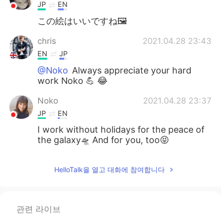
JP
EN
この絵はいいですね🖼
chris
2021.04.28 23:43
EN
JP
@Noko
Always appreciate your hard
work Noko 💪 😂
Noko
2021.04.28 23:37
JP
EN
I work without holidays for the peace of
the galaxy🛸 And for you, too😝
HelloTalk을 열고 대화에 참여합니다
관련 라이브