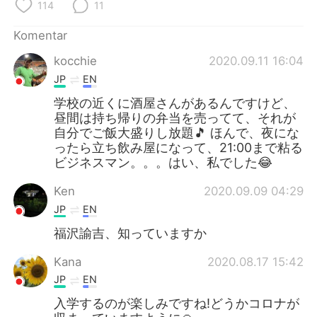
Deutsch
日本語
114
11
Komentar
한국어
Русский
kocchie
2020.09.11 16:04
ไทย
Italiano
JP
EN
学校の近くに酒屋さんがあるんですけど、
Türkçe
Tiếng Việt
昼間は持ち帰りの弁当を売ってて、それが
自分でご飯大盛りし放題🎵 ほんで、夜にな
Português
ったら立ち飲み屋になって、21:00まで粘る
ビジネスマン。。。はい、私でした😂
Ken
2020.09.09 04:29
JP
EN
福沢諭吉、知っていますか
Kana
2020.08.17 15:42
JP
EN
入学するのが楽しみですね!どうかコロナが