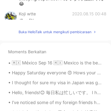
😂
Koji wtte
2020.08.15 00:48
JP
EN
それは、悲しいですね😭 I'm sad to hear
Buka HelloTalk untuk mengikuti pembicaraan
that. but you got one more year before it.
楽しみは取っておきましょう。
Shiiiinnn
2020.08.15 00:37
Moments Berkaitan
JP
AR
🇲🇽 México Sep 16 🇲🇽 Mexico is the best place to be on September 16, Mexican Independence Day. Th...
めっちゃ関西弁やん🙆‍♂️
Happy Saturday everyone 😍 Hows your day so far? I hope everyone is fine and healthy 😊 I will try...
Masami Uesugi
2020.08.15 00:31
JP
EN
I thought for sure my visa in Japan was going to expire this week! Traveling is hard. People neve...
そうだね。。慶應に合格できたのすごい！
Hello, friends!😊 毎日私は忙しいです。 I have been very busy lately with school and my family. I hope all ...
😆
I’ve noticed some of my foreign friends have been a little confused on our education system in th...
itsuki
2020.08.15 00:27
JP
EN