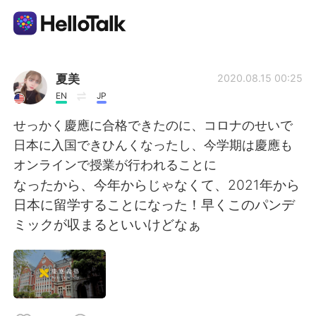
Aplikasi Pertukaran Bahasa
夏美
2020.08.15 00:25
EN
JP
AI Grammar Checker
せっかく慶應に合格できたのに、コロナのせいで
日本に入国できひんくなったし、今学期は慶應も
Indonesia
オンラインで授業が行われることに
なったから、今年からじゃなくて、2021年から
日本に留学することになった！早くこのパンデ
English
简体中文
ミックが収まるといいけどなぁ
繁體中文
Español
العربية
Français