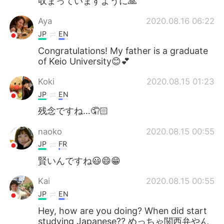
収まっていますように🙏
Aya
2020.08.16 06:22
JP
EN
Congratulations! My father is a graduate
of Keio University😊💕
Koki
2020.08.15 01:23
JP
EN
残念ですね…🤦🏻
naoko
2020.08.15 00:55
JP
FR
賢いんですね😃😄😁
Kai
2020.08.15 00:55
JP
EN
Hey, how are you doing? When did start
studying Japanese?? めっちゃ関西弁やん