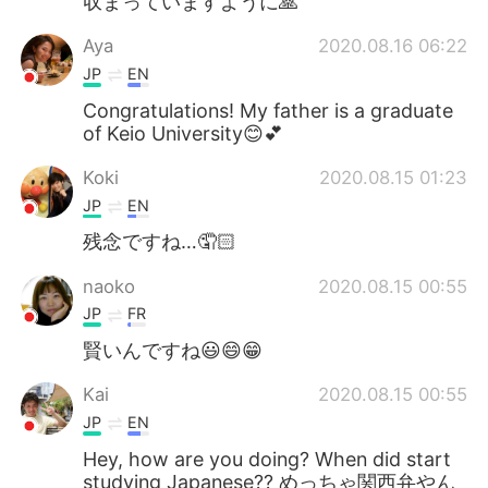
収まっていますように🙏
Aya
2020.08.16 06:22
JP
EN
Congratulations! My father is a graduate
of Keio University😊💕
Koki
2020.08.15 01:23
JP
EN
残念ですね…🤦🏻
naoko
2020.08.15 00:55
JP
FR
賢いんですね😃😄😁
Kai
2020.08.15 00:55
JP
EN
Hey, how are you doing? When did start
studying Japanese?? めっちゃ関西弁やん