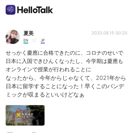
Ứng dụng trao đổi ngôn ngữ
夏美
2020.08.15 00:25
EN
JP
AI Grammar Checker
せっかく慶應に合格できたのに、コロナのせいで
日本に入国できひんくなったし、今学期は慶應も
Tiếng Việt
オンラインで授業が行われることに
なったから、今年からじゃなくて、2021年から
日本に留学することになった！早くこのパンデ
English
简体中文
ミックが収まるといいけどなぁ
繁體中文
Español
العربية
Français