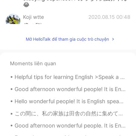
😂
Koji wtte
2020.08.15 00:48
JP
EN
それは、悲しいですね😭 I'm sad to hear
Mở HelloTalk để tham gia cuộc trò chuyện
that. but you got one more year before it.
楽しみは取っておきましょう。
Shiiiinnn
2020.08.15 00:37
Moments liên quan
JP
AR
Helpful tips for learning English >Speak a little English every day >Work on your pronunciation...
めっちゃ関西弁やん🙆‍♂️
Good afternoon wonderful people! It is English practice time. Send me a message if you want to ...
Masami Uesugi
2020.08.15 00:31
JP
EN
Hello wonderful people! It is English speaking practice time. If you want some help feel free t...
そうだね。。慶應に合格できたのすごい！
この間に、私の家族は田舎の自然に集めて、息子が従姉妹と一緒に小川に遊んだ The other day my family met in the countryside, and my son p...
😆
Good afternoon wonderful people. It is English practice time. Send me a message if you want to ha...
itsuki
2020.08.15 00:27
JP
EN