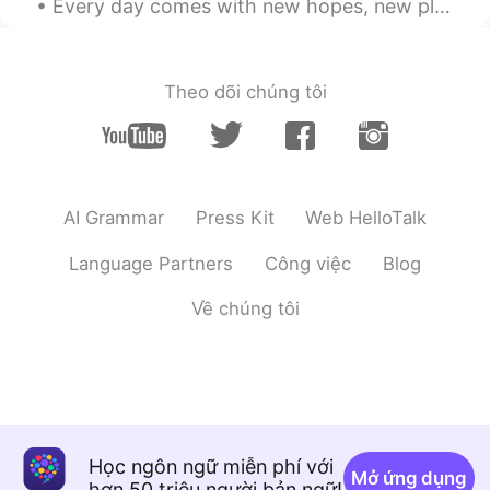
Every day comes with new hopes, new plans and new opportunities. We all get new challenges with e...
大変だね😭 ほんとコロナ収まってほしいよ
ね…
Theo dõi chúng tôi
AI Grammar
Press Kit
Web HelloTalk
Language Partners
Công việc
Blog
Về chúng tôi
Học ngôn ngữ miễn phí với
Mở ứng dụng
hơn 50 triệu người bản ngữ!