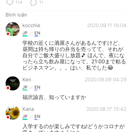
Deutsch
日本語
114
11
Bình luận
한국어
Русский
kocchie
2020.09.11 16:04
ไทย
Indonesia
JP
EN
学校の近くに酒屋さんがあるんですけど、
Italiano
Türkçe
昼間は持ち帰りの弁当を売ってて、それが
自分でご飯大盛りし放題🎵 ほんで、夜にな
Português
ったら立ち飲み屋になって、21:00まで粘る
ビジネスマン。。。はい、私でした😂
Ken
2020.09.09 04:29
JP
EN
福沢諭吉、知っていますか
Kana
2020.08.17 15:42
JP
EN
入学するのが楽しみですね!どうかコロナが