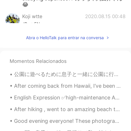
😂
Koji wtte
2020.08.15 00:48
JP
EN
それは、悲しいですね😭 I'm sad to hear
Abra o HelloTalk para entrar na conversa
that. but you got one more year before it.
楽しみは取っておきましょう。
Shiiiinnn
2020.08.15 00:37
Momentos Relacionados
JP
AR
公園に遊べるために息子と一緒に公園に行った I went to the park with my son for him to play. でも、息子は車を乗ってる間に寝ちゃった Howeve...
めっちゃ関西弁やん🙆‍♂️
After coming back from Hawaii, I’ve been missing the 🍙 from there so I decided to make some last ...
Masami Uesugi
2020.08.15 00:31
JP
EN
English Expression ✅high-maintenance Adjective: high-maintenance 1. needing a lot of work to k...
そうだね。。慶應に合格できたのすごい！
After hiking , went to an amazing beach to see the sunset !!! It was a stunning sunset !! 🌅 🌅 ...
😆
Good evening everyone! These photographs were taken near my home in the UK. I hope you all enjoy...
itsuki
2020.08.15 00:27
JP
EN