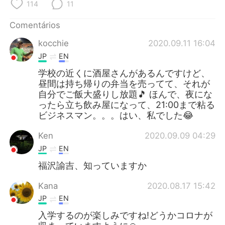
Deutsch
日本語
114
11
Comentários
한국어
Русский
kocchie
2020.09.11 16:04
ไทย
Indonesia
JP
EN
学校の近くに酒屋さんがあるんですけど、
Italiano
Türkçe
昼間は持ち帰りの弁当を売ってて、それが
自分でご飯大盛りし放題🎵 ほんで、夜にな
Tiếng Việt
ったら立ち飲み屋になって、21:00まで粘る
ビジネスマン。。。はい、私でした😂
Ken
2020.09.09 04:29
JP
EN
福沢諭吉、知っていますか
Kana
2020.08.17 15:42
JP
EN
入学するのが楽しみですね!どうかコロナが