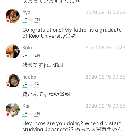
収まっていますように🙏
Aya
2020.08.16 06:22
JP
EN
Congratulations! My father is a graduate
of Keio University😊💕
Koki
2020.08.15 01:23
JP
EN
残念ですね…🤦🏻
naoko
2020.08.15 00:55
JP
FR
賢いんですね😃😄😁
Kai
2020.08.15 00:55
JP
EN
Hey, how are you doing? When did start
studying Japanese?? めっちゃ関西弁やん