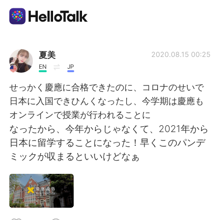
Aplicativo de troca de idioma
夏美
2020.08.15 00:25
EN
JP
AI Grammar Checker
せっかく慶應に合格できたのに、コロナのせいで
日本に入国できひんくなったし、今学期は慶應も
Português
オンラインで授業が行われることに
なったから、今年からじゃなくて、2021年から
日本に留学することになった！早くこのパンデ
English
简体中文
ミックが収まるといいけどなぁ
繁體中文
Español
العربية
Français