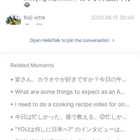
😂
Koji wtte
2020.08.15 00:48
JP
EN
それは、悲しいですね😭 I'm sad to hear
Open HelloTalk to join the conversation
that. but you got one more year before it.
楽しみは取っておきましょう。
Shiiiinnn
2020.08.15 00:37
Related Moments
JP
AR
皆さん、カラオケが好きですか？今日の午後、久しぶりに友達とカラオケに来ました。英語の歌は92.6 日本語の歌は94.5 中国語の歌は92.8でした。日本語の歌は点数が一番高いって自分にもびっくり...
めっちゃ関西弁やん🙆‍♂️
What are some things to expect as an American living in China? What are some things I should be l...
Masami Uesugi
2020.08.15 00:31
JP
EN
I need to do a cooking recipe video for one of my Chinese class, now I’ve got some delicious cook...
そうだね。。慶應に合格できたのすごい！
今日は忙しかった。後で教える。😌忙しかったけど、平和な時間を見つけた。 久しぶりにカフェに行った。ちょっとのんびりした。 忙しい時何を気づく？今日は歩きながらこの反射を気づいた。もったいない...
😆
"YOUは何しに日本へ?" のインタビューは昨夜再び再生しました! 🤩 誰かがテレビでそれを見ましたか?😅 They replayed my interview from "YOUは何しに日...
itsuki
2020.08.15 00:27
JP
EN