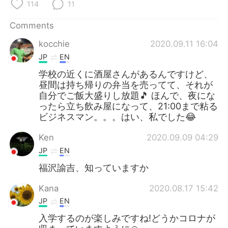
日本語
한국어
114
11
Comments
Русский
ไทย
kocchie
2020.09.11 16:04
Indonesia
Italiano
JP
EN
学校の近くに酒屋さんがあるんですけど、
Türkçe
Tiếng Việt
昼間は持ち帰りの弁当を売ってて、それが
自分でご飯大盛りし放題🎵 ほんで、夜にな
Português
ったら立ち飲み屋になって、21:00まで粘る
ビジネスマン。。。はい、私でした😂
Ken
2020.09.09 04:29
JP
EN
福沢諭吉、知っていますか
Kana
2020.08.17 15:42
JP
EN
入学するのが楽しみですね!どうかコロナが