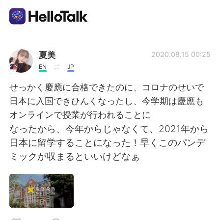
Language Exchange App
夏美
2020.08.15 00:25
EN
JP
AI Grammar Checker
せっかく慶應に合格できたのに、コロナのせいで
日本に入国できひんくなったし、今学期は慶應も
English
オンラインで授業が行われることに
なったから、今年からじゃなくて、2021年から
日本に留学することになった！早くこのパンデ
简体中文
繁體中文
ミックが収まるといいけどなぁ
Español
العربية
Français
Deutsch