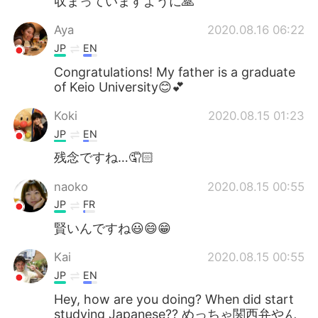
収まっていますように🙏
Aya
2020.08.16 06:22
JP
EN
Congratulations! My father is a graduate
of Keio University😊💕
Koki
2020.08.15 01:23
JP
EN
残念ですね…🤦🏻
naoko
2020.08.15 00:55
JP
FR
賢いんですね😃😄😁
Kai
2020.08.15 00:55
JP
EN
Hey, how are you doing? When did start
studying Japanese?? めっちゃ関西弁やん