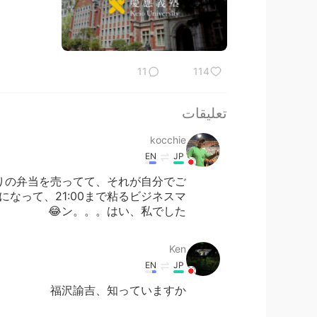
11
114
تعليقات
kocchie
EN
JP
りの弁当を売ってて、それが自分でご
になって、21:00まで粘るビジネスマ
ン。。。はい、私でした😂
Ken
EN
JP
福沢諭吉、知っていますか