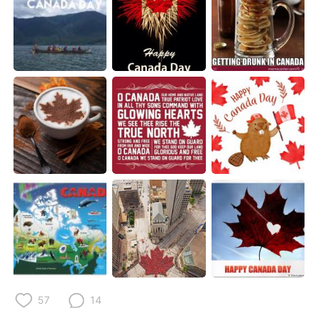
日本語
한국어
Русский
ไทย
Indonesia
Italiano
Türkçe
Tiếng Việt
Português
57
14