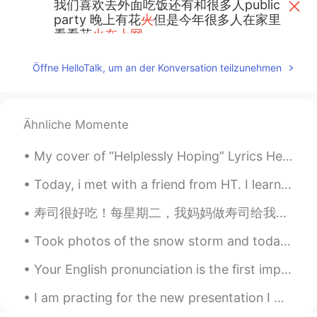
我们喜欢去外面吃饭还有和很多人public
party 晚上有花
火
但是今年很多人在家里
看看花
火在上网
我们喜欢去外面吃饭
，
还有和很多人
Öffne HelloTalk, um an der Konversation teilzunehmen
public party
。
晚上有
烟
花
，
但是今年很
多人
只能
在家里
上网
看看
烟
花
了。
longwood
2020.07.01 07:02
Ähnliche Momente
CN
JP
My cover of “Helplessly Hoping” Lyrics Helplessly hoping Her harlequin hovers nearby Awaiting a...
happy Canada day
Today, i met with a friend from HT. I learned a lot of Japanese and it felt like i was in Japan ...
Zoe
2020.07.01 06:57
CN
EN
寿司很好吃！每星期二，我妈妈做寿司给我吃。她用牛油果，鸡蛋，黄瓜，有时还有虾。我最喜欢吃当米饭仍然很热。我有很多朋友说他们不喜欢寿司。我不知道为什么！他们说海鲜不好吃。但是有寿司没有海鲜的。我认...
我们喜欢去外面吃饭还有和很多人public
Took photos of the snow storm and today few we are supposed to get another snow storm next week l...
party 晚上有花火但是今年很多人在家里
看看花火
在上网
Your English pronunciation is the first impression other people get when you speak. You may have ...
我们喜欢去外面吃饭还有和很多人public
I am practing for the new presentation I will give you guys... its so hard to not choke on my words.
party 晚上有花火但是今年很多人在家里
上网
看看花火