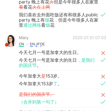
party 晚上有花
火
但是今年很多人在家里
看
看花
火在上网
我们喜欢去外面吃饭还有和很多人public
party 晚上有
烟
花
，
但是今年很多人在家
里
通过网络
看
烟
花
Mary
2020.07.01 07:03
CN
EN
JP
DE
今天七月一号是加拿大的生日。
今天七月一号是加拿大的生日
，是我们
的国庆节
。
今年加拿大
是
153岁。
今年加拿大153岁
了
。
是我们的国庆节。
（合并到第一句了）