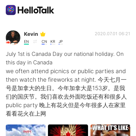
Sprachaustausch-App
Kevin
2020.07.01 06:21
EN
CN
KR
JP
AI Grammar Checker
July 1st is Canada Day our national holiday. On
this day in Canada
Deutsch
we often attend picnics or public parties and
then watch the fireworks at night. 今天七月一
号是加拿大的生日。今年加拿大是153岁。是我
English
简体中文
们的国庆节。我们喜欢去外面吃饭还有和很多人
public party 晚上有花火但是今年很多人在家里
繁體中文
Español
看看花火在上网
العربية
Français