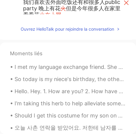
我们喜欢去外面吃饭还有和很多人public
party 晚上有花
火
但是今年很多人在家里
看看花
火在上网
我们喜欢去外面吃饭
，
还有和很多人
Ouvrez HelloTalk pour rejoindre la conversation
public party
。
晚上有
烟
花
，
但是今年很
多人
只能
在家里
上网
看看
烟
花
了。
longwood
2020.07.01 07:02
Moments liés
CN
JP
I met my language exchange friend. She had really good English but I realized my Japanese speakin...
happy Canada day
So today is my niece's birthday, the other day she says to me... "Aunt Kelly, for my cake it has...
Zoe
2020.07.01 06:57
CN
EN
Hello. Hey. 1. How are you? 2. How have you been? 3. How is your day going? 4. How has your day ...
我们喜欢去外面吃饭还有和很多人public
I’m taking this herb to help alleviate some really difficult symptoms I have surrounding my cycle...
party 晚上有花火但是今年很多人在家里
看看花火
在上网
Should I get this costume for my son on Halloween 🎃⁉️ He really likes the Tv show and pirates 🏴‍...
我们喜欢去外面吃饭还有和很多人public
오늘 사촌 연락을 받았어요. 저한테 남자를 소개시켜주길 싶었어요. 어떤 독일에 사는 부자 의사에요. 저는 돈에 관심 없는데 독일에 도 살고 싶지 않아요. 특히 Hamburg...
party 晚上有花火但是今年很多人在家里
上网
看看花火