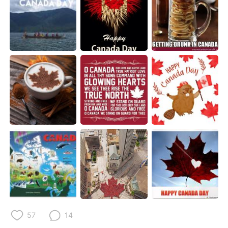
日本語
한국어
Русский
ไทย
Indonesia
Italiano
Türkçe
Tiếng Việt
Português
57
14