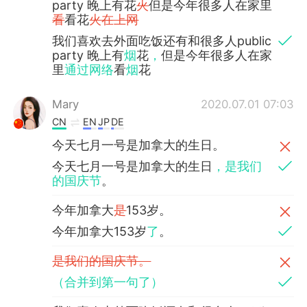
party 晚上有花
火
但是今年很多人在家里
看
看花
火在上网
我们喜欢去外面吃饭还有和很多人public
party 晚上有
烟
花
，
但是今年很多人在家
里
通过网络
看
烟
花
Mary
2020.07.01 07:03
CN
EN
JP
DE
今天七月一号是加拿大的生日。
今天七月一号是加拿大的生日
，是我们
的国庆节
。
今年加拿大
是
153岁。
今年加拿大153岁
了
。
是我们的国庆节。
（合并到第一句了）