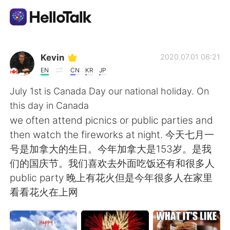
Appli d'échange linguistique
Kevin
2020.07.01 06:21
EN
CN
KR
JP
AI Grammar Checker
July 1st is Canada Day our national holiday. On
this day in Canada
Français
we often attend picnics or public parties and
then watch the fireworks at night. 今天七月一
号是加拿大的生日。今年加拿大是153岁。是我
English
简体中文
们的国庆节。我们喜欢去外面吃饭还有和很多人
public party 晚上有花火但是今年很多人在家里
繁體中文
Español
看看花火在上网
العربية
Deutsch