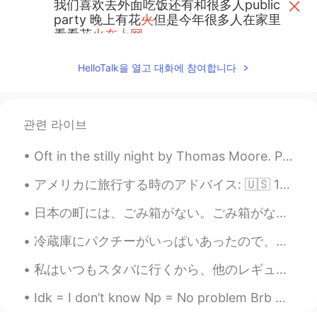
我们喜欢去外面吃饭还有和很多人public
party 晚上有花
火
但是今年很多人在家里
看看花
火在上网
我们喜欢去外面吃饭
，
还有和很多人
HelloTalk을 열고 대화에 참여합니다
public party
。
晚上有
烟
花
，
但是今年很
多人
只能
在家里
上网
看看
烟
花
了。
longwood
2020.07.01 07:02
관련 라이브
CN
JP
Oft in the stilly night by Thomas Moore. Part 1 of 2. OFT in the stilly night, Ere slumber’s...
happy Canada day
アメリカに旅行する時のアドバイス: 🇺🇸 1) クレジットカードを受け入れる売店が多い. それでも、カッシュを持った方が良い💴 2) 場所によるけど、親切な人も冷たい人もいるので、冷たい人を...
Zoe
2020.07.01 06:57
CN
EN
日本の町には、ごみ箱がない。ごみ箱がないのに、道にごみが落ちていないのは、どうしてだろう。みんなはごみをどこに捨てているのだろう。日本人の友達に聞いてみると、「ごみはうちへ持って帰る。」と言った...
我们喜欢去外面吃饭还有和很多人public
冷蔵庫にパクチーがいっぱいあったので、「タイ風のチキン餃子」を創造して作ってみた！ すごく美味しかった😃 中身は鶏肉、パクチー、にんにく、砂糖、唐辛子、レモン汁、ナンプラー パクチーの根も...
party 晚上有花火但是今年很多人在家里
看看花火
在上网
私はいつもスタバに行くから、他のレギュラーの顧客が見分けられる。たぶん、毎日、このスタバに面白いお爺さんは行ってます。今日は、スタバで、お爺さんはこの絵を描きました。時々、小さな電子ピアノを持っ...
我们喜欢去外面吃饭还有和很多人public
Idk = I don’t know Np = No problem Brb = Be right back Btw = By the way Wbu = What about you...
party 晚上有花火但是今年很多人在家里
上网
看看花火