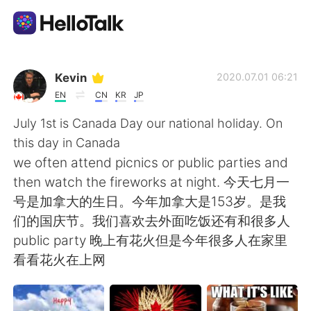
언어 교환 앱
Kevin
2020.07.01 06:21
EN
CN
KR
JP
AI Grammar Checker
July 1st is Canada Day our national holiday. On
this day in Canada
한국어
we often attend picnics or public parties and
then watch the fireworks at night. 今天七月一
号是加拿大的生日。今年加拿大是153岁。是我
English
简体中文
们的国庆节。我们喜欢去外面吃饭还有和很多人
public party 晚上有花火但是今年很多人在家里
繁體中文
Español
看看花火在上网
العربية
Français