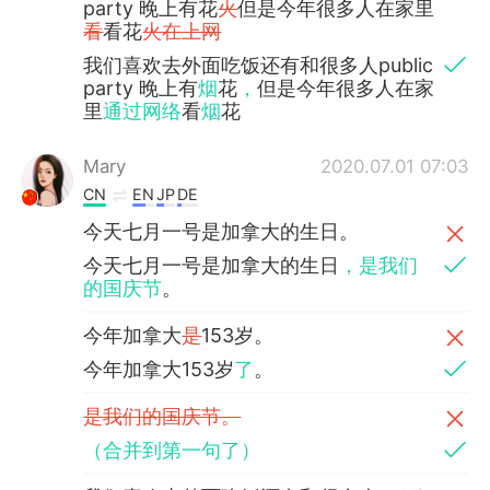
party 晚上有花
火
但是今年很多人在家里
看
看花
火在上网
我们喜欢去外面吃饭还有和很多人public
party 晚上有
烟
花
，
但是今年很多人在家
里
通过网络
看
烟
花
Mary
2020.07.01 07:03
CN
EN
JP
DE
今天七月一号是加拿大的生日。
今天七月一号是加拿大的生日
，是我们
的国庆节
。
今年加拿大
是
153岁。
今年加拿大153岁
了
。
是我们的国庆节。
（合并到第一句了）