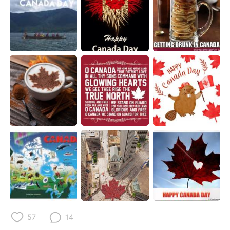
Deutsch
日本語
Русский
ไทย
Indonesia
Italiano
Türkçe
Tiếng Việt
Português
57
14