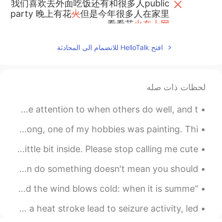
我们喜欢去外面吃饭还有和很多人public
party 晚上有花
火
但是今年很多人在家里
看看花
火在上网
我们喜欢去外面吃饭
，
还有和很多人
افتح HelloTalk للانضمام الى المحادثة
public party
。
晚上有
烟
花
，
但是今年很
多人
只能
在家里
上网
看看
烟
花
了。
2020.07.01 07:02
longwood
لحظات ذات صله
JP
CN
Positive people like to spread positivity. They pay close attention to when others do well, and t...
happy Canada day
我小时候在香港长大，我的爱好是画画。 When I was younger, living in Hong Kong, one of my hobbies was painting. Thi...
2020.07.01 06:57
Zoe
EN
CN
When people call me “cute” I just want to die a little bit inside. Please stop calling me cute. ...
我们喜欢去外面吃饭还有和很多人public
It's important to think before you act. Just because you can do something doesn't mean you should...
party 晚上有花火但是今年很多人在家里
看看花火
在上网
“It was one of those March days when the sun shines hot and the wind blows cold: when it is summe...
我们喜欢去外面吃饭还有和很多人public
My nephew passed away few days ago, looks like he had a heat stroke lead to seizure activity, led...
party 晚上有花火但是今年很多人在家里
上网
看看花火