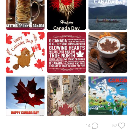
日本語
한국어
Русский
ไทย
Indonesia
Italiano
Türkçe
Tiếng Việt
Português
14
57