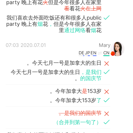
party 晚上有花
火
但是今年很多人在家里
看
看花
火在上网
我们喜欢去外面吃饭还有和很多人public
party 晚上有
烟
花
，
但是今年很多人在家
里
通过网络
看
烟
花
2020.07.01 07:03
Mary
DE
JP
EN
CN
今天七月一号是加拿大的生日。
今天七月一号是加拿大的生日
，是我们
。
的国庆节
今年加拿大
是
153岁。
。
今年加拿大153岁
了
是我们的国庆节。
（合并到第一句了）