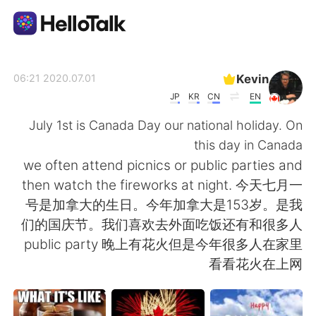
تطبيق تبادل اللغة
Kevin
2020.07.01 06:21
JP
KR
CN
EN
AI Grammar Checker
July 1st is Canada Day our national holiday. On
this day in Canada
العربية
we often attend picnics or public parties and
then watch the fireworks at night. 今天七月一
号是加拿大的生日。今年加拿大是153岁。是我
English
简体中文
们的国庆节。我们喜欢去外面吃饭还有和很多人
public party 晚上有花火但是今年很多人在家里
繁體中文
Español
看看花火在上网
Français
Deutsch