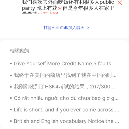
我们喜欢去外面吃饭还有和很多人public
party 晚上有花
火
但是今年很多人在家里
看看花
火在上网
我们喜欢去外面吃饭
，
还有和很多人
打開HelloTalk加入聊天
public party
。
晚上有
烟
花
，
但是今年很
多人
只能
在家里
上网
看看
烟
花
了。
longwood
2020.07.01 07:02
相關動態
CN
JP
Give Yourself More Credit Name 5 faults you’d like to get rid of. Now, name 5 wonderful qualit...
happy Canada day
我终于在美国的商店里找到了我在中国的时候用的这种牙膏味道 😁 In America, toothpastes are usually a strong, fake mint flavor or...
Zoe
2020.07.01 06:57
CN
EN
我刚刚收到了HSK4考试的结果，267/300 还可以吧 😁 Acabo de recibir los resultados de mi examen chino, conseguí 267/...
我们喜欢去外面吃饭还有和很多人public
Có rất nhiều người cho dù chưa bao giờ gặp tôi, vẫn nói "nice to meet you" khi chúng tôi chỉ mới ...
party 晚上有花火但是今年很多人在家里
看看花火
在上网
Life is short, and if you ever come across a beautiful, exciting, crazy moment in it, you gotta s...
我们喜欢去外面吃饭还有和很多人public
British and English vocabulary Notice the different ways that common things are called in both ...
party 晚上有花火但是今年很多人在家里
上网
看看花火