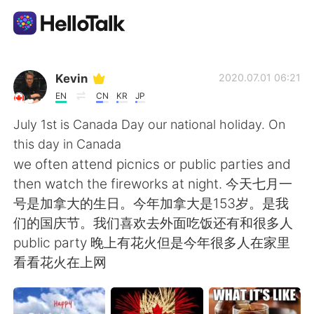
語言交換應用
Kevin
2020.07.01 06:21
EN
CN
KR
JP
AI Grammar Checker
July 1st is Canada Day our national holiday. On
this day in Canada
繁體中文
we often attend picnics or public parties and
then watch the fireworks at night. 今天七月一
号是加拿大的生日。今年加拿大是153岁。是我
English
简体中文
们的国庆节。我们喜欢去外面吃饭还有和很多人
public party 晚上有花火但是今年很多人在家里
Español
العربية
看看花火在上网
Français
Deutsch