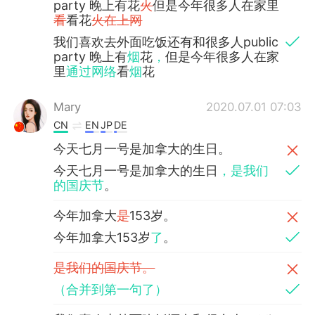
party 晚上有花
火
但是今年很多人在家里
看
看花
火在上网
我们喜欢去外面吃饭还有和很多人public
party 晚上有
烟
花
，
但是今年很多人在家
里
通过网络
看
烟
花
Mary
2020.07.01 07:03
CN
EN
JP
DE
今天七月一号是加拿大的生日。
今天七月一号是加拿大的生日
，是我们
的国庆节
。
今年加拿大
是
153岁。
今年加拿大153岁
了
。
是我们的国庆节。
（合并到第一句了）