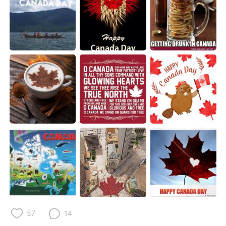
日本語
한국어
Русский
ไทย
Indonesia
Italiano
Türkçe
Tiếng Việt
Português
57
14