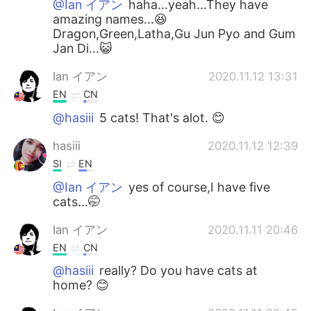
@Ian イアン
haha...yeah...They have
amazing names...😆
Dragon,Green,Latha,Gu Jun Pyo and Gum
Jan Di...😺
Ian イアン
2020.11.12 13:31
EN
CN
@hasiii
5 cats! That's alot. 😊
hasiii
2020.11.12 12:39
SI
EN
@Ian イアン
yes of course,I have five
cats...🤭
Ian イアン
2020.11.11 20:46
EN
CN
@hasiii
really? Do you have cats at
home? 😊