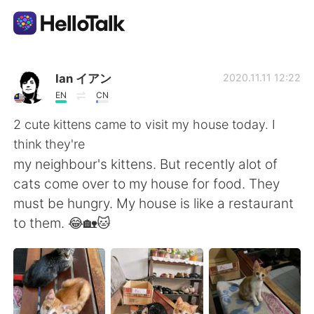
Aplikasi Pertukaran Bahasa
Ian イアン
2020.11.11 12:22
EN
CN
AI Grammar Checker
2 cute kittens came to visit my house today. I
think they're
Indonesia
my neighbour's kittens. But recently alot of
cats come over to my house for food. They
must be hungry. My house is like a restaurant
English
简体中文
to them. 😂🏡🐱
繁體中文
Español
العربية
Français