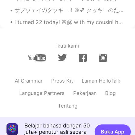
oummy
2020.11.11 13:59
サブウェイのクッキー！🍪💕 クッキーのため、サブウェイに行きました！ 味が３つがあります。オートミールレーズン、マイトチップマカダミア、ダブルチョコレート。最近クッキーは安く販売されていた、一...
TH
EN
I turned 22 today! 🌸🤗 with my cousin! haha who turned 25! the cake was a blend of tiramisu and bl...
Wow!! So cute ~><~
ゆー
2020.11.11 12:34
JP
EN
Ikuti kami
@Ian イアン
I'm envy that you are
popularity for cats !!😏
Ian イアン
2020.11.11 12:33
EN
CN
AI Grammar
Press Kit
Laman HelloTalk
@ひな
yes like the two cats that come to
Language Partners
Pekerjaan
Blog
my gouse house 2 months ago. 😊
Tentang
Ian イアン
2020.11.11 12:32
EN
CN
Belajar bahasa dengan 50
@Thiponnyah
yes 😊 very cute and small
juta+ penutur asli secara
Buka App