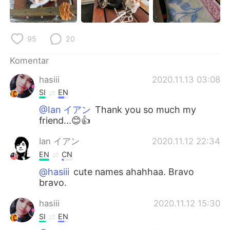
Deutsch
日本語
한국어
Русский
95
20
ไทย
Italiano
Komentar
hasiii
2020.11.13 03:08
Türkçe
Tiếng Việt
SI
EN
Português
@Ian イアン
Thank you so much my
friend...😊👍
Ian イアン
2020.11.12 22:34
EN
CN
@hasiii
cute names ahahhaa. Bravo
bravo.
hasiii
2020.11.12 15:30
SI
EN