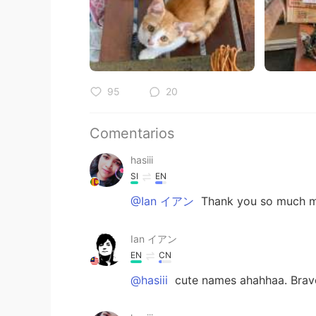
95
20
Comentarios
hasiii
SI
EN
@Ian イアン
Thank you so much my
Ian イアン
EN
CN
@hasiii
cute names ahahhaa. Brav