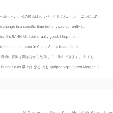
2020.11.11 13:59
、二つには以前もう終わった。ここでは高価すぎ売っているのが私には買えない。でも味わったと、買う事をよく考え...
exchange in a specific time but anyway currently i...
2020.11.11 12:34
try, it's BANH MI. Looks really good. I hope to ...
 female character in Ghibli. She is beautiful, st...
popularity for cats !!😏
す。🎶 でも、勉強するの間にお腹が空いていてこのお菓子を食べました。🤣 日本のお菓子は美味しいし、色んな味...
2020.11.11 12:33
 come to my gouse house 2 months ago. 😊
2020.11.11 12:32
d small
AI Grammar
Press Kit
HelloTalk Web
Lang