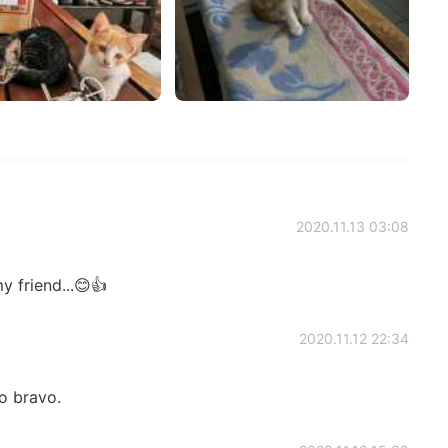
2020.11.13 03:08
 friend...😊👍
2020.11.12 22:34
o bravo.