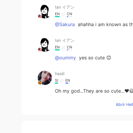
Ian イアン
EN
CN
@Sakura
ahahha i am known as th
Ian イアン
EN
CN
@oummy
yes so cute 😊
hasiii
SI
EN
Oh my god...They are so cute...❤😃
Abrir He
Sakura
JP
KR
Cute guests😆😆 You must be famo