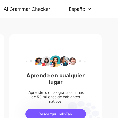
AI Grammar Checker
Español
Aprende en cualquier
lugar
¡Aprende idiomas gratis con más
de 50 millones de hablantes
nativos!
Descargar HelloTalk