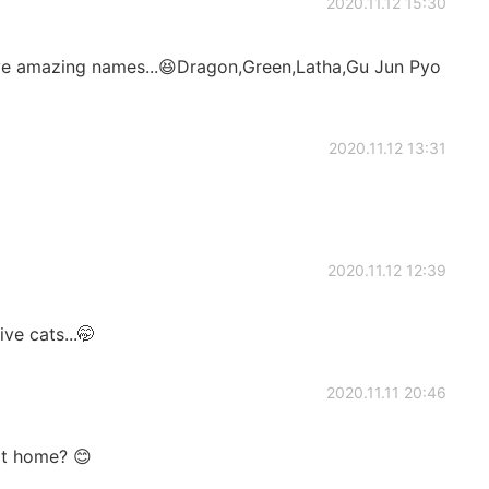
2020.11.12 15:30
ave amazing names...😆Dragon,Green,Latha,Gu Jun Pyo
2020.11.12 13:31
2020.11.12 12:39
ve cats...🤭
2020.11.11 20:46
at home? 😊