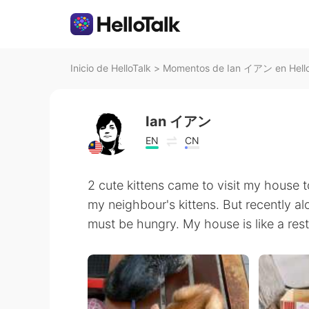
Inicio de HelloTalk
>
Momentos de Ian イアン en Hello
Ian イアン
EN
CN
2 cute kittens came to visit my house to
my neighbour's kittens. But recently a
must be hungry. My house is like a res