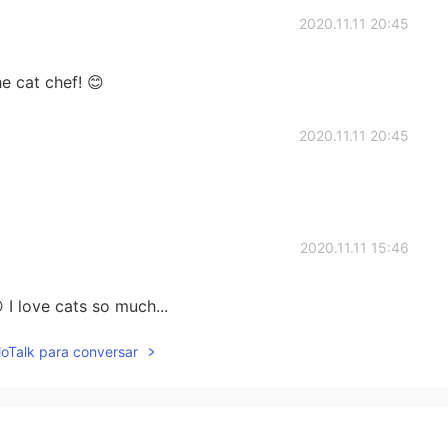
2020.11.11 20:45
e cat chef! 😊
2020.11.11 20:45
2020.11.11 15:46
 I love cats so much...
lloTalk para conversar
2020.11.11 15:03
us as a good chef for them👨‍🍳🐱