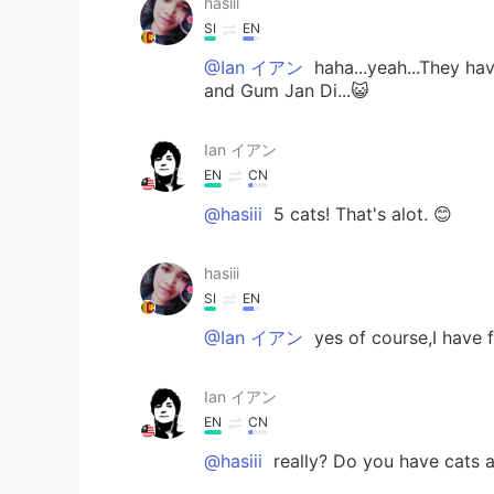
hasiii
SI
EN
@Ian イアン
haha...yeah...They h
and Gum Jan Di...😺
Ian イアン
EN
CN
@hasiii
5 cats! That's alot. 😊
hasiii
SI
EN
@Ian イアン
yes of course,I have fi
Ian イアン
EN
CN
@hasiii
really? Do you have cats 