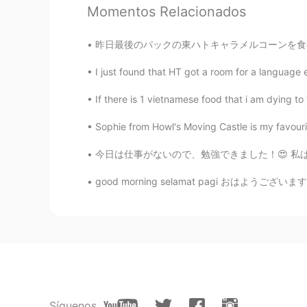
Momentos Relacionados
oummy
TH
EN
昨日最後のパックの東ハトキャラメルコーンを食べ終わった。私の彼氏は三つパックをくれたけど
Wow!! So cute ~><~
I just found that HT got a room for a language 
ゆー
If there is 1 vietnamese food that i am dying to 
JP
EN
Sophie from Howl's Moving Castle is my favourite
@Ian イアン
I'm envy that you are 
今日は仕事がないので、勉強できました！😍 私は普通に音楽を聞きながら勉強して、集中できま
Ian イアン
EN
CN
@ひな
yes like the two cats that
Ian イアン
EN
CN
@Thiponnyah
yes 😊 very cute an
Síguenos