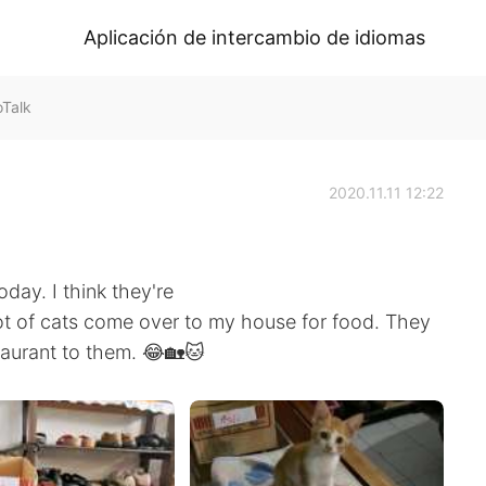
Aplicación de intercambio de idiomas
Talk
2020.11.11 12:22
day. I think they're
lot of cats come over to my house for food. They
taurant to them. 😂🏡🐱