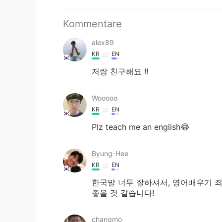
Kommentare
alex89
KR
EN
저랑 친구해요 !!
Wooooo
KR
EN
Plz teach me an english😂
Byung-Hee
KR
EN
한국말 너무 잘하셔서, 영어배우기 
좋을 것 같습니다!
changmo