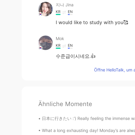
지나 Jina
KR
EN
I would like to study with you🥰
Mok
KR
EN
수준급이시네요.👍
Öffne HelloTalk, um 
Ähnliche Momente
日本に行きたい :') Really feeling the immense wande
What a long exhausting day! Monday’s are always