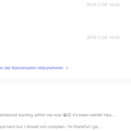
2019.11.08 14:44
2019.11.08 14:33
an der Konversation teilzunehmen
rlust burning within me now 😭🤣 it's been awhile! Hey ...
 hard but I should not complain. I’m thankful I ge...