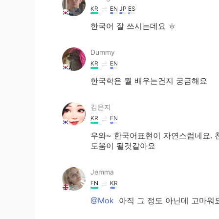
KR
EN
JP
ES
한국어 잘 쓰시는데요 ㅎ
Dummy
KR
EN
한국학은 뭘 배우는건지 궁금해요
김은지
KR
EN
우와~ 한국어표현이 자연스럽네요. 친
도움이 될것같아요
Jemma
EN
KR
@Mok
아직 그 정도 아닌데 고마워