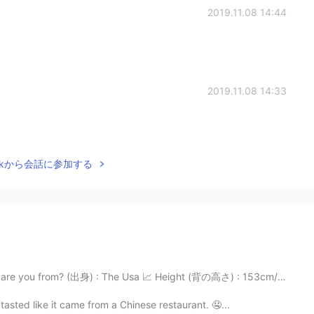
2019.11.08 14:44
2019.11.08 14:33
Talkから会話に参加する
e you from? (出身) : The Usa 📈 Height (背の高さ) : 153cm/5’0...
asted like it came from a Chinese restaurant. 🤤...