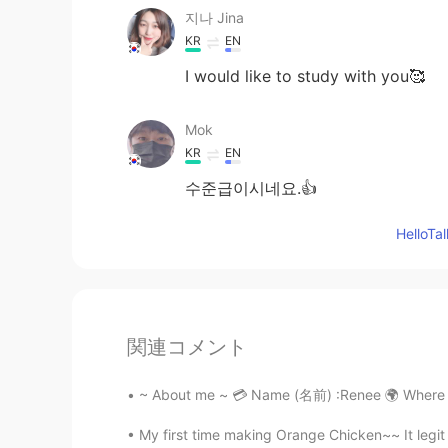
지나 Jina
KR
EN
I would like to study with you🥰
Mok
KR
EN
수준급이시네요.👍
Hello
関連コメント
~ About me ~ 💳 Name (名前) :Renee 🌍 Where ar
My first time making Orange Chicken~~ It legit t