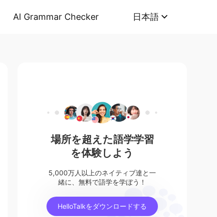
AI Grammar Checker
日本語
場所を超えた語学学習
を体験しよう
5,000万人以上のネイティブ達と一
緒に、無料で語学を学ぼう！
HelloTalkをダウンロードする