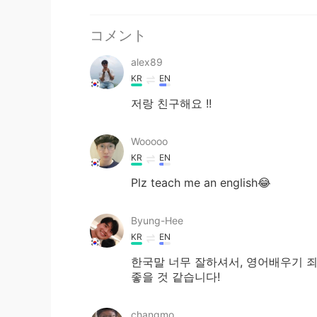
コメント
alex89
KR
EN
저랑 친구해요 !!
Wooooo
KR
EN
Plz teach me an english😂
Byung-Hee
KR
EN
한국말 너무 잘하셔서, 영어배우기 
좋을 것 같습니다!
changmo