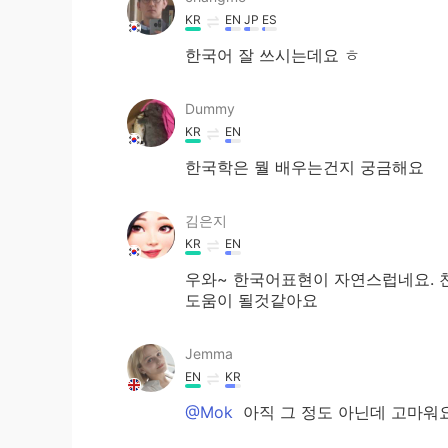
KR
EN
JP
ES
한국어 잘 쓰시는데요 ㅎ
Dummy
KR
EN
한국학은 뭘 배우는건지 궁금해요
김은지
KR
EN
우와~ 한국어표현이 자연스럽네요. 친
도움이 될것같아요
Jemma
EN
KR
@Mok
아직 그 정도 아닌데 고마워