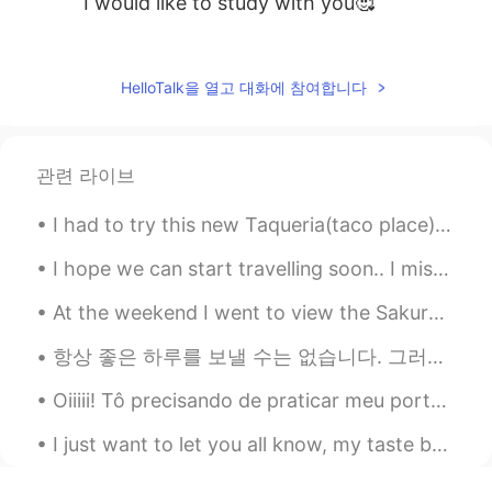
I would like to study with you🥰
Mok
2019.11.08 14:33
KR
EN
HelloTalk을 열고 대화에 참여합니다
수준급이시네요.👍
관련 라이브
I had to try this new Taqueria(taco place) and I loved it!! Who wouldn't want pink tacos! 💕🌮 And ...
I hope we can start travelling soon.. I miss all the beautiful places.. Sun.. Sand.. Sea.. Wind...
At the weekend I went to view the Sakura in Japan for the first time with my friends! Did you go ...
항상 좋은 하루를 보낼 수는 없습니다. 그러나 항상 좋은 태도로 나쁜 하루를 맞이할 수 있습니다. 행복하다는 것이 모든 것이 완벽하다는 의미는 아닙니다. 그것은 당신이 결점을...
Oiiiii! Tô precisando de praticar meu português :( alguém aqui quer me ligar? A gente pode conv...
I just want to let you all know, my taste buds are gone. They died. 🥵 What kind of spicy is this?...