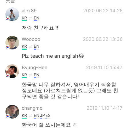
댓글
Deutsch
日本語
alex89
2020.06.22 14:25
Русский
ไทย
KR
EN
저랑 친구해요 !!
Indonesia
Italiano
Wooooo
2020.06.22 13:36
Türkçe
Tiếng Việt
KR
EN
Plz teach me an english😂
Português
Byung-Hee
2019.11.10 15:47
KR
EN
한국말 너무 잘하셔서, 영어배우기 죄송할
정도네요 (가르쳐드릴게 없는듯) 그래도 친
구되면 좋을 것 같습니다!
changmo
2019.11.10 14:17
KR
EN
JP
ES
한국어 잘 쓰시는데요 ㅎ