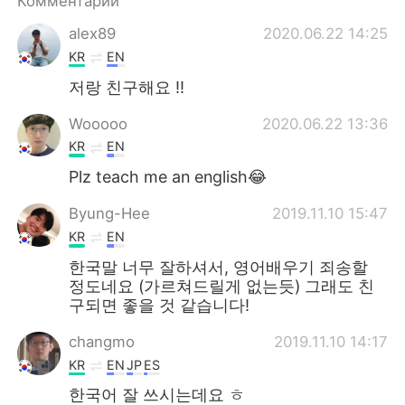
Комментарии
Deutsch
日本語
alex89
2020.06.22 14:25
한국어
ไทย
KR
EN
저랑 친구해요 !!
Indonesia
Italiano
Wooooo
2020.06.22 13:36
Türkçe
Tiếng Việt
KR
EN
Plz teach me an english😂
Português
Byung-Hee
2019.11.10 15:47
KR
EN
한국말 너무 잘하셔서, 영어배우기 죄송할
정도네요 (가르쳐드릴게 없는듯) 그래도 친
구되면 좋을 것 같습니다!
changmo
2019.11.10 14:17
KR
EN
JP
ES
한국어 잘 쓰시는데요 ㅎ