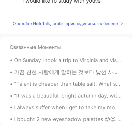
I would like to study with you🥰
Mok
2019.11.08 14:33
KR
EN
Откройте HelloTalk, чтобы присоединиться к беседе
수준급이시네요.👍
Связанные Моменты
On Sunday I took a trip to Virginia and visited the Rockfish Gap Hawk Watch where they count migr...
가끔 친한 사람에게 말하는 것보다 낯선 사람에게 자신의 진심을 말하는 것이 더 쉬워요 Sometimes it’s easier to tell a stranger how you...
“Talent is cheaper than table salt. What separates the talented individual from the successful on...
“It was a beautiful, bright autumn day, with air like cider and a sky so blue you could drown in ...
I always suffer when i get to take my money from the ATM machine , becuz im short lol i had to le...
I bought 2 new eyeshadow palettes 😍😍 I love golds, tans, bronzes, coppers etc. in shimmery shades...