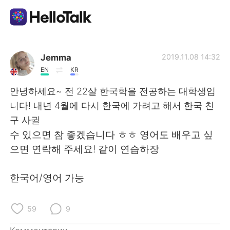
Приложение для Языкового Обмена
Jemma
2019.11.08 14:32
EN
KR
AI Grammar Checker
안녕하세요~ 전 22살 한국학을 전공하는 대학생입
니다! 내년 4월에 다시 한국에 가려고 해서 한국 친
Русский
구 사귈
수 있으면 참 좋겠습니다 ㅎㅎ 영어도 배우고 싶
으면 연락해 주세요! 같이 연습하장
English
简体中文
한국어/영어 가능
繁體中文
Español
العربية
Français
59
9