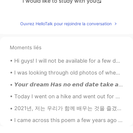
I would like to study with you🥰
Mok
2019.11.08 14:33
KR
EN
Ouvrez HelloTalk pour rejoindre la conversation
수준급이시네요.👍
Moments liés
Hi guys! I will not be available for a few days :) I will come back ( hopefully ) soon! Thanks...
I was looking through old photos of when I went to California for a week and now I understand why...
𝙔𝙤𝙪𝙧 𝙙𝙧𝙚𝙖𝙢 𝙃𝙖𝙨 𝙣𝙤 𝙚𝙣𝙙 𝙙𝙖𝙩𝙚 𝙩𝙖𝙠𝙚 𝙖 𝙙𝙚𝙚𝙥 𝙗𝙧𝙚𝙖𝙩𝙝 𝙖𝙣𝙙 𝙩𝙧𝙮 𝙖𝙜𝙖𝙞𝙣. ♥︎♥︎♥︎
Today I went on a hike and went out for boba.I wanna move to south korea,whats a great city to mo...
2021년, 저는 우리가 함께 배우는 것을 즐겼으면 좋겠어요. 신축년 새해를 맞이하여 가정애 건강과 웃으미 함께 하시길 기원합니다 🥳🥂🌟! 🇺🇸May we continue...
I came across this poem a few years ago and it left a mark on me. I like the idea that meeting s...