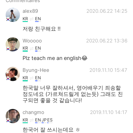
Commentaires
日本語
한국어
alex89
2020.06.22 14:25
Русский
ไทย
KR
EN
저랑 친구해요 !!
Indonesia
Italiano
Wooooo
2020.06.22 13:36
Türkçe
Tiếng Việt
KR
EN
Plz teach me an english😂
Português
Byung-Hee
2019.11.10 15:47
KR
EN
한국말 너무 잘하셔서, 영어배우기 죄송할
정도네요 (가르쳐드릴게 없는듯) 그래도 친
구되면 좋을 것 같습니다!
changmo
2019.11.10 14:17
KR
EN
JP
ES
한국어 잘 쓰시는데요 ㅎ