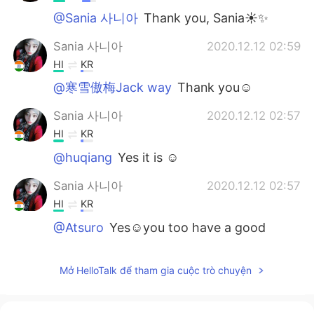
@Sania 사니아
Thank you, Sania☀✨
Sania 사니아
2020.12.12 02:59
HI
KR
@寒雪傲梅Jack way
Thank you☺️
Sania 사니아
2020.12.12 02:57
HI
KR
@huqiang
Yes it is ☺️
Sania 사니아
2020.12.12 02:57
HI
KR
@Atsuro
Yes☺️you too have a good
weekend ✌🏻
寒雪傲梅Jack way
2020.12.12 01:46
Mở HelloTalk để tham gia cuộc trò chuyện
CN
EN
so beautiful