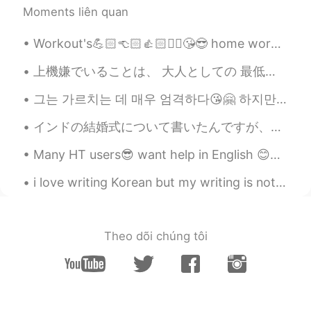
Moments liên quan
huqiang
2020.12.12 00:46
Workout's💪🏻👈🏻👍🏻✌🏻😘😎 home workout's really want to go gym workouts pain is enjoyable 운동😍🤩😘 가정 ...
CN
EN
这是什么地方，太漂亮了
上機嫌でいることは、 大人としての 最低限のマナー。 不機嫌で許されるのは、 子供だけ。 自分の機嫌くらい 自分でとろう。 周りのせいにせず、 環境のせいにせず、...
Atsuro
2020.12.12 00:00
그는 가르치는 데 매우 엄격하다😘🤗 하지만 나는 그와 함께 즐긴다🤭😉🙈❤️💜 아주 잘 가르치다 📘🖊️ 그는 나에게 많은 숙제를 주었다ㅋㅋㅋㅋ😄😂 자기 고마워🥰😘 ❤️💜
JP
EN
インドの結婚式について書いたんですが、直していただけませんか。 インドの結婚式は3日間以上行います。長すぎますね。参加する人も多すぎます。1日目と2日目も結婚式の機能がありますが、主な結婚式は...
Nice☀ We can fully enjoy anything with
brilliant gem✨ Have a nice weekend👍
Many HT users😎 want help in English 😊✌🏻👍🏻 please read ,record , post English is treated as a l...
Sania 사니아
2020.12.11 13:33
i love writing Korean but my writing is not good , actually i don't practice alot i envy peo...
HI
KR
@Neni
🤗😉
Theo dõi chúng tôi
Neni
2020.12.11 13:21
ID
ES
@Sania 사니아
you are welcome 😊🤗