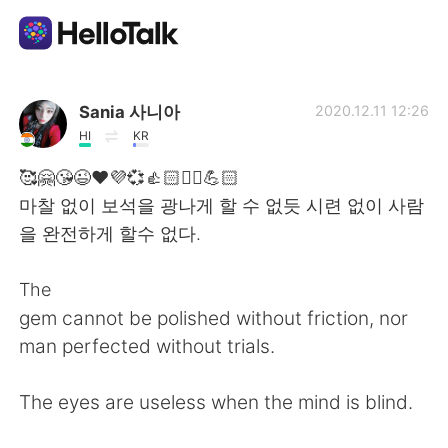
Ứng dụng trao đổi ngôn ngữ
Sania 사니아
2020.12.11 12:26
HI
KR
AI Grammar Checker
🥰🤗😘😉❤️💜💞👍🏻✌🏻💪🏻
마찰 없이 보석을 광나게 할 수 없듯 시련 없이 사람
Tiếng Việt
을 완전하게 할수 없다.
The
English
简体中文
gem cannot be polished without friction, nor
man perfected without trials.
繁體中文
Español
The eyes are useless when the mind is blind.
العربية
Français