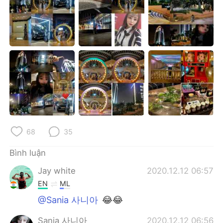
68
35
Bình luận
Jay white
2020.12.12 06:57
EN
ML
@Sania 사니아
😂😂
Sania 사니아
2020.12.12 06:56