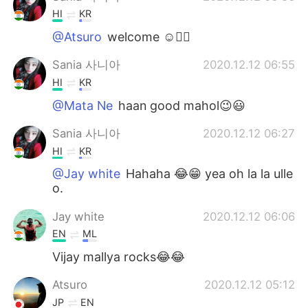
HI
KR
@Atsuro
welcome ☺️✌🏻
Sania 사니아
2020.12.12 06:55
HI
KR
@Mata Ne
haan good mahol😉😃
Sania 사니아
2020.12.12 06:27
HI
KR
@Jay white
Hahaha 😂😁 yea oh la la ulle
o.
Jay white
2020.12.12 06:06
EN
ML
Vijay mallya rocks😂😂
Atsuro
2020.12.12 05:12
JP
EN