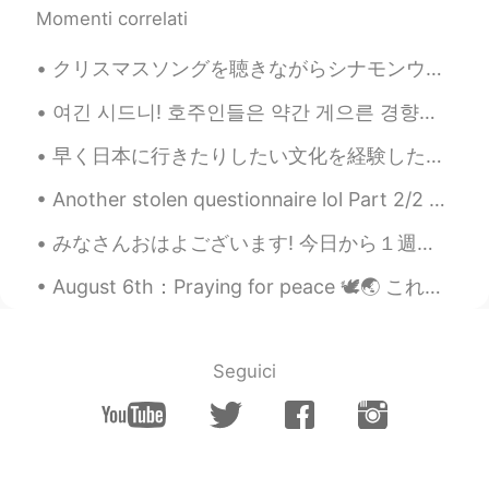
Momenti correlati
huqiang
2020.12.12 00:46
クリスマスソングを聴きながらシナモンウォーターを飲むのが大好き！クリスマスはどうでしたか？🎄🎅✨ Love to drink hot Cinnamon water, while listenin...
CN
EN
这是什么地方，太漂亮了
여긴 시드니! 호주인들은 약간 게으른 경향이 있어요 ㅎㅎ 그래서 얘기할때 최대한 짧게 말하는 방법이 있습니다: Australian = Aussie Australia = st...
Atsuro
2020.12.12 00:00
早く日本に行きたりしたい文化を経験したりしたい日本の友達に会ったりしたいです🥲もう我慢できないのに、待つしかない。私は生涯ここに住んだから、今本国みたいだからもう楽しくない。自分の考え事で今日は...
JP
EN
Another stolen questionnaire lol Part 2/2 1) ♂️ Brothers - 0 2) ♀️ Sisters - 0 3) 🐶 Pets- 0 4) ...
Nice☀ We can fully enjoy anything with
brilliant gem✨ Have a nice weekend👍
みなさんおはよございます! 今日から１週間休み😍😍😍😍 (≧∇≦)/ あーー幸せー 今日のロンドンですー それと、博多ラーメンもたべれてまんぞく 仕事でもいいサービスだった👨‍🍳良い日でし...
Sania 사니아
2020.12.11 13:33
August 6th：Praying for peace 🕊🌏 これは6月に広島の平和記念公園と資料館へ行った時の写真とハガキです。 今日は広島市へは行けなかったんですが、 世界の平和を祈...
HI
KR
@Neni
🤗😉
Seguici
Neni
2020.12.11 13:21
ID
ES
@Sania 사니아
you are welcome 😊🤗