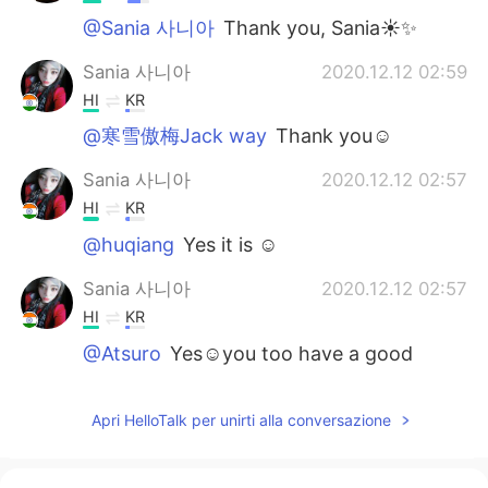
@Sania 사니아
Thank you, Sania☀✨
Sania 사니아
2020.12.12 02:59
HI
KR
@寒雪傲梅Jack way
Thank you☺️
Sania 사니아
2020.12.12 02:57
HI
KR
@huqiang
Yes it is ☺️
Sania 사니아
2020.12.12 02:57
HI
KR
@Atsuro
Yes☺️you too have a good
weekend ✌🏻
寒雪傲梅Jack way
2020.12.12 01:46
Apri HelloTalk per unirti alla conversazione
CN
EN
so beautiful