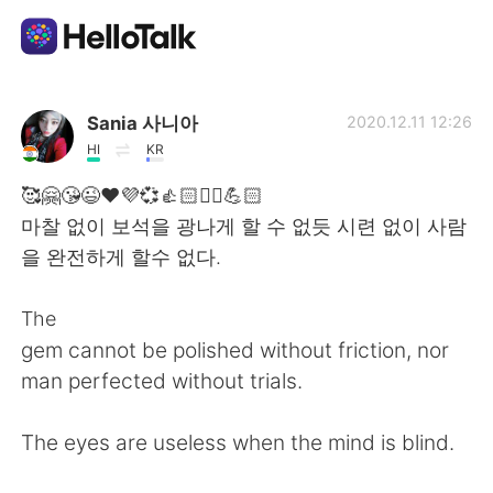
App di scambio linguistico
Sania 사니아
2020.12.11 12:26
HI
KR
AI Grammar Checker
🥰🤗😘😉❤️💜💞👍🏻✌🏻💪🏻
마찰 없이 보석을 광나게 할 수 없듯 시련 없이 사람
Italiano
을 완전하게 할수 없다.
The
English
简体中文
gem cannot be polished without friction, nor
man perfected without trials.
繁體中文
Español
The eyes are useless when the mind is blind.
العربية
Français