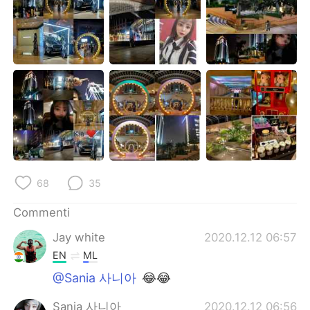
68
35
Commenti
Jay white
2020.12.12 06:57
EN
ML
@Sania 사니아
😂😂
Sania 사니아
2020.12.12 06:56