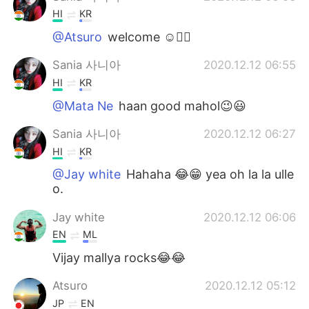
HI
KR
@Atsuro
welcome ☺️✌🏻
Sania 사니아
2020.12.12 06:55
HI
KR
@Mata Ne
haan good mahol😉😃
Sania 사니아
2020.12.12 06:27
HI
KR
@Jay white
Hahaha 😂😁 yea oh la la ulle
o.
Jay white
2020.12.12 06:06
EN
ML
Vijay mallya rocks😂😂
Atsuro
2020.12.12 05:12
JP
EN