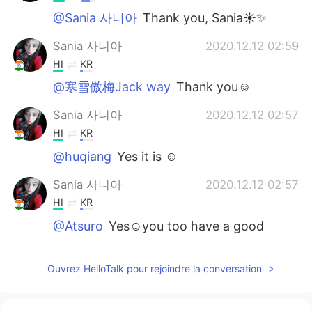
@Sania 사니아
Thank you, Sania☀✨
Sania 사니아
2020.12.12 02:59
HI
KR
@寒雪傲梅Jack way
Thank you☺️
Sania 사니아
2020.12.12 02:57
HI
KR
@huqiang
Yes it is ☺️
Sania 사니아
2020.12.12 02:57
HI
KR
@Atsuro
Yes☺️you too have a good
weekend ✌🏻
寒雪傲梅Jack way
2020.12.12 01:46
Ouvrez HelloTalk pour rejoindre la conversation
CN
EN
so beautiful