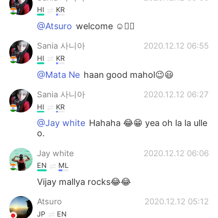
HI
KR
@Atsuro
welcome ☺️✌🏻
Sania 사니아
2020.12.12 06:55
HI
KR
@Mata Ne
haan good mahol😉😃
Sania 사니아
2020.12.12 06:27
HI
KR
@Jay white
Hahaha 😂😁 yea oh la la ulle
o.
Jay white
2020.12.12 06:06
EN
ML
Vijay mallya rocks😂😂
Atsuro
2020.12.12 05:12
JP
EN