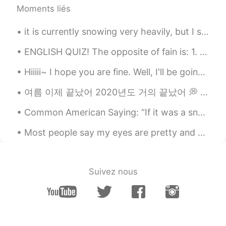
Moments liés
huqiang
2020.12.12 00:46
it is currently snowing very heavily, but I still have school 😭 I just want to be at home 😂 this...
CN
EN
这是什么地方，太漂亮了
ENGLISH QUIZ! The opposite of fain is: 1. unwillingly 2. unthinkingly 3. undoubtedly 4. ungr...
Atsuro
2020.12.12 00:00
Hiiiii~ I hope you are fine. Well, I'll be going away for 10 days because I have some tests. So...
JP
EN
여름 이제 끝났어 2020년도 거의 끝났어 💭 2021년 뭐 하고싶어요 여러분? 여행 진짜 가고싶어요 🌍 멋진 사진도 찍어싶어요 📷 2021년에서 만나자 진구들아🤗 Wha...
Nice☀ We can fully enjoy anything with
brilliant gem✨ Have a nice weekend👍
Common American Saying: “If it was a snake, it would have bit you.” We Americans will say this a...
Sania 사니아
2020.12.11 13:33
Most people say my eyes are pretty and one time someone asked for my eye photo Since then i start...
HI
KR
@Neni
🤗😉
Suivez nous
Neni
2020.12.11 13:21
ID
ES
@Sania 사니아
you are welcome 😊🤗