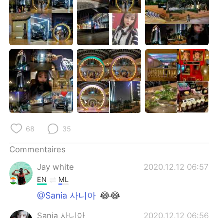
68
35
Commentaires
Jay white
2020.12.12 06:57
EN
ML
@Sania 사니아
😂😂
Sania 사니아
2020.12.12 06:56