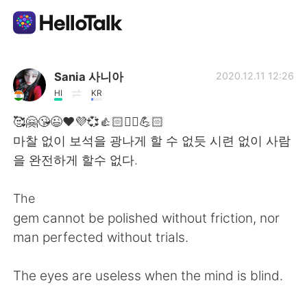
Appli d'échange linguistique
Sania 사니아
2020.12.11 12:26
HI
KR
AI Grammar Checker
🥰🤗😘😉❤️💜💞👍🏻✌🏻💪🏻
마찰 없이 보석을 광나게 할 수 없듯 시련 없이 사람
Français
을 완전하게 할수 없다.
The
English
简体中文
gem cannot be polished without friction, nor
man perfected without trials.
繁體中文
Español
The eyes are useless when the mind is blind.
العربية
Deutsch