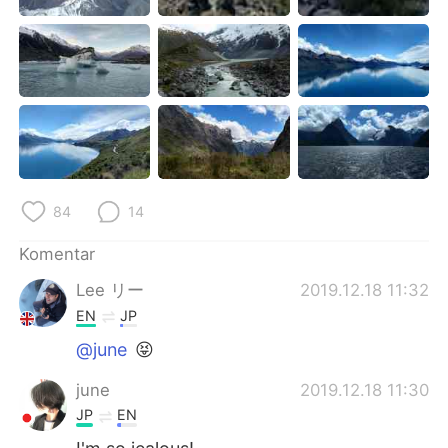
Deutsch
日本語
한국어
Русский
ไทย
Italiano
Türkçe
Tiếng Việt
Português
84
14
Komentar
Lee リー
2019.12.18 11:32
EN
JP
@june
😝
june
2019.12.18 11:30
JP
EN