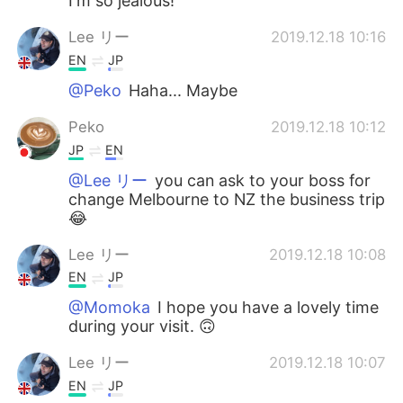
I'm so jealous!
Lee リー
2019.12.18 10:16
EN
JP
@Peko
Haha... Maybe
Peko
2019.12.18 10:12
JP
EN
@Lee リー
you can ask to your boss for
change Melbourne to NZ the business trip
😂
Lee リー
2019.12.18 10:08
EN
JP
@Momoka
I hope you have a lovely time
during your visit. 🙃
Lee リー
2019.12.18 10:07
EN
JP