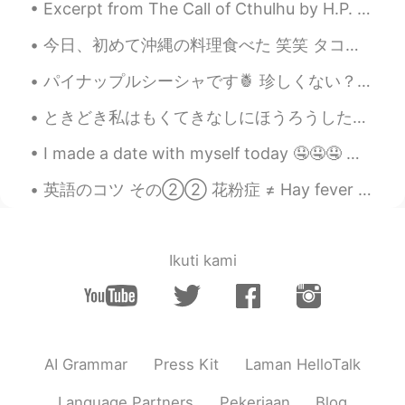
Excerpt from The Call of Cthulhu by H.P. Lovecraft. The most merciful thing in the world, I thin...
How beautiful..! The nature is great...👍
今日、初めて沖縄の料理食べた 笑笑 タコライスって聞いたら、蛸のライスだと思い込んでた 😂😂 とても美味しかった❤ 毎日食べたいけど、高い😢😢 私は山派だけど、美味しいご飯を食べて沖縄に行き...
Peko
2019.12.18 10:01
パイナップルシーシャです🍍 珍しくない？ Lol the guy working in the shisha place was like we run out of fruit but we ...
JP
EN
@Lee リー
I know 😊 the glacier looks
ときどき私はもくてきなしにほうろうしたいとおもいます。 Sometimes I would just like to wander without aim. Just pack up som...
melting down than before 😱 I suggest
I made a date with myself today 🤤🤤🤤 나는 오늘 자신이랑 데이트를 했어요 🤤🤤🤤 私は自分とデートをした 🤤🤤🤤 我跟自己約會了 🤤🤤🤤
visit to north island next time if you have
time !
英語のコツ その②② 花粉症 ≠ Hay fever 花粉症を辞書で調べたら「hay fever」が出てくるけど、ほとんど使わない言葉です。日本に住んでいる英語圏の方は「hay fever」を...
Lee リー
2019.12.18 09:56
EN
JP
Ikuti kami
@Peko
Yes, correct. I took a road trip
from Christchurch down to Milford
Sounds. NZ is truly beautiful.
Peko
2019.12.18 09:54
JP
EN
AI Grammar
Press Kit
Laman HelloTalk
I love NZ 😍 Is that franz Joseph glacier
Language Partners
Pekerjaan
Blog