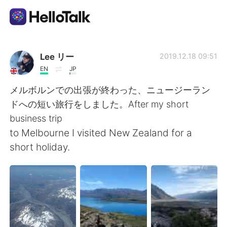
Aplikasi Pertukaran Bahasa
Lee リー
2019.12.18 09:51
EN
JP
AI Grammar Checker
メルボルンでの出張が終わった、ニュージーラン
ドへの短い旅行をしました。After my short
Indonesia
business trip
to Melbourne I visited New Zealand for a
short holiday.
English
简体中文
繁體中文
Español
العربية
Français