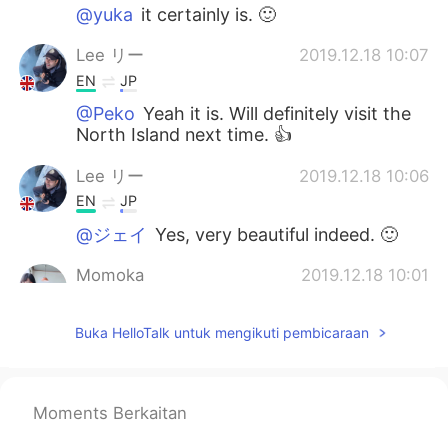
@yuka
it certainly is. 🙂
Lee リー
2019.12.18 10:07
EN
JP
@Peko
Yeah it is. Will definitely visit the
North Island next time. 👍
Lee リー
2019.12.18 10:06
EN
JP
@ジェイ
Yes, very beautiful indeed. 🙂
Momoka
2019.12.18 10:01
JP
EN
Buka HelloTalk untuk mengikuti pembicaraan
I’m gonna go to NZ next year. I’m getting
more and more excited to see your
pictures now.
Moments Berkaitan
yuka
2019.12.18 10:01
JP
EN