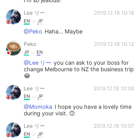
I'm so jealous!
Lee リー
2019.12.18 10:16
EN
JP
@Peko
Haha... Maybe
Peko
2019.12.18 10:12
JP
EN
@Lee リー
you can ask to your boss for
change Melbourne to NZ the business trip
😂
Lee リー
2019.12.18 10:08
EN
JP
@Momoka
I hope you have a lovely time
during your visit. 🙃
Lee リー
2019.12.18 10:07
EN
JP