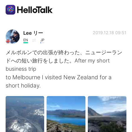
Ứng dụng trao đổi ngôn ngữ
Lee リー
2019.12.18 09:51
EN
JP
AI Grammar Checker
メルボルンでの出張が終わった、ニュージーラン
ドへの短い旅行をしました。After my short
Tiếng Việt
business trip
to Melbourne I visited New Zealand for a
short holiday.
English
简体中文
繁體中文
Español
العربية
Français