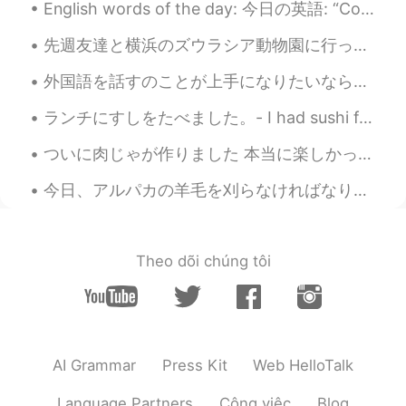
English words of the day: 今日の英語: “Cool”はカッコいいのイメージが強いですが、「へー、そうなんや」という時に “oh cool”と言えます！なのでこれを読んだ...
How beautiful..! The nature is great...👍
先週友達と横浜のズウラシア動物園に行った。 台風があったりたくさん雨がふったり他の動物園の訪問者を一日中10人しか見ませんでした。🌧️🌧️🌧️🌩️🌧️ 本当に濡れた、でも動物とプライベートな時間...
Peko
2019.12.18 10:01
外国語を話すのことが上手になりたいなら、毎日話すの練習する必要があります 😊 私は毎日話すの練習し始めるの時は、日本語がちょっと上手に話せようになりました。間違えるとイライラしますが、諦めないで...
JP
EN
@Lee リー
I know 😊 the glacier looks
ランチにすしをたべました。- I had sushi for lunch. I completed a big grocery shopping trip and rewarded mysel...
melting down than before 😱 I suggest
ついに肉じゃが作りました 本当に楽しかったので、これからも新しいレシピを学びたいです！✨😐✨ へロートークの友達が私にいくつかの素晴らしいアドバイスをくれました！ ちなみに、好きなレシピはあ...
visit to north island next time if you have
time !
今日、アルパカの羊毛を刈らなければなりませんでした。いつも長い時間をかかりますそして今はとても疲れます😴アルパカは本当強さですよ。一時、アルパカは私の足の間に行ったそれで私を運びました😂アルパカ...
Lee リー
2019.12.18 09:56
EN
JP
Theo dõi chúng tôi
@Peko
Yes, correct. I took a road trip
from Christchurch down to Milford
Sounds. NZ is truly beautiful.
Peko
2019.12.18 09:54
JP
EN
AI Grammar
Press Kit
Web HelloTalk
I love NZ 😍 Is that franz Joseph glacier
Language Partners
Công việc
Blog