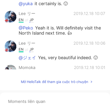
@yuka
it certainly is. 🙂
Lee リー
2019.12.18 10:07
EN
JP
@Peko
Yeah it is. Will definitely visit the
North Island next time. 👍
Lee リー
2019.12.18 10:06
EN
JP
@ジェイ
Yes, very beautiful indeed. 🙂
Momoka
2019.12.18 10:01
JP
EN
Mở HelloTalk để tham gia cuộc trò chuyện
I’m gonna go to NZ next year. I’m getting
more and more excited to see your
pictures now.
Moments liên quan
yuka
2019.12.18 10:01
JP
EN