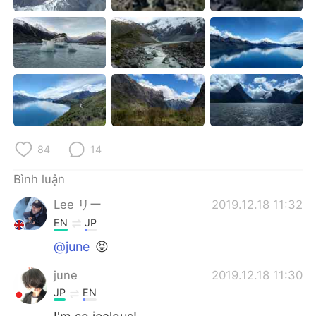
Deutsch
日本語
한국어
Русский
ไทย
Indonesia
Italiano
Türkçe
Português
84
14
Bình luận
Lee リー
2019.12.18 11:32
EN
JP
@june
😝
june
2019.12.18 11:30
JP
EN