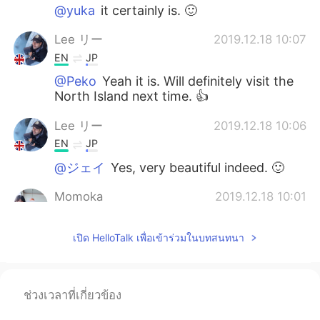
@yuka
it certainly is. 🙂
Lee リー
2019.12.18 10:07
EN
JP
@Peko
Yeah it is. Will definitely visit the
North Island next time. 👍
Lee リー
2019.12.18 10:06
EN
JP
@ジェイ
Yes, very beautiful indeed. 🙂
Momoka
2019.12.18 10:01
JP
EN
เปิด HelloTalk เพื่อเข้าร่วมในบทสนทนา
I’m gonna go to NZ next year. I’m getting
more and more excited to see your
pictures now.
ช่วงเวลาที่เกี่ยวข้อง
yuka
2019.12.18 10:01
JP
EN