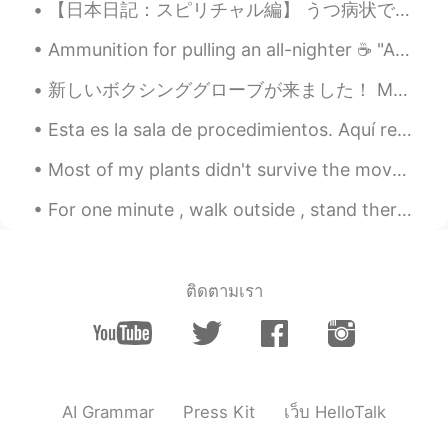
【日本日記：スピリチャル編】 うつ病状で仕事を辞めたとき、友達がスピリチャル系の先生を勧めて来た。水晶やパワーストーンが日常茶飯事な世界。雨を止める事も出来る！鬱もパワーで治ること請け合いと言...
How beautiful..! The nature is great...👍
Ammunition for pulling an all-nighter ☕ "ALL-NIGHTER" = a time when you stay up all night for an...
Peko
2019.12.18 10:01
新しいボクシンググローブが来ました！ My new boxing gloves are here! 色をとても気に入っています! I really love the color! 早く使い...
JP
EN
@Lee リー
I know 😊 the glacier looks
Esta es la sala de procedimientos. Aquí realizamos una biopsia de tiroides, que es clave para de...
melting down than before 😱 I suggest
Most of my plants didn't survive the move to my new place. But, I'm so happy see to see my babie...
visit to north island next time if you have
time !
For one minute , walk outside , stand there in silence , look up at the sky and contemplate how ...
Lee リー
2019.12.18 09:56
EN
JP
@Peko
Yes, correct. I took a road trip
ติดตามเรา
from Christchurch down to Milford
Sounds. NZ is truly beautiful.
Peko
2019.12.18 09:54
JP
EN
AI Grammar
Press Kit
เว็บ HelloTalk
I love NZ 😍 Is that franz Joseph glacier