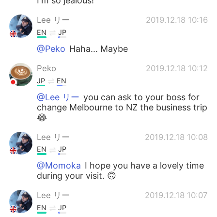
I'm so jealous!
Lee リー
2019.12.18 10:16
EN
JP
@Peko
Haha... Maybe
Peko
2019.12.18 10:12
JP
EN
@Lee リー
you can ask to your boss for
change Melbourne to NZ the business trip
😂
Lee リー
2019.12.18 10:08
EN
JP
@Momoka
I hope you have a lovely time
during your visit. 🙃
Lee リー
2019.12.18 10:07
EN
JP