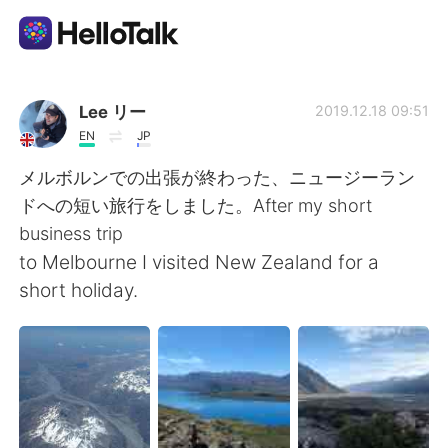
แอปแลกเปลี่ยนทางภาษา
Lee リー
2019.12.18 09:51
EN
JP
AI Grammar Checker
メルボルンでの出張が終わった、ニュージーラン
ドへの短い旅行をしました。After my short
ไทย
business trip
to Melbourne I visited New Zealand for a
short holiday.
English
简体中文
繁體中文
Español
العربية
Français