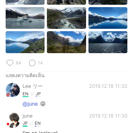
Deutsch
日本語
한국어
Русский
Indonesia
Italiano
Türkçe
Tiếng Việt
Português
84
14
แสดงความคิดเห็น
Lee リー
2019.12.18 11:32
EN
JP
@june
😝
june
2019.12.18 11:30
JP
EN