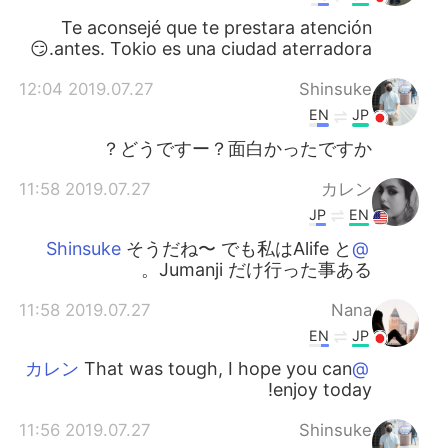
Te aconsejé que te prestara atención
antes. Tokio es una ciudad aterradora.😏
2019.07.27 12:04
Shinsuke
EN
JP
どうですー？面白かったですか？
2019.07.27 11:58
カレン
JP
EN
そうだね〜 でも私はAlife と
@Shinsuke
Jumanji だけ行った事ある。
2019.07.27 11:58
Nana
EN
JP
That was tough, I hope you can
@カレン
enjoy today!
2019.07.27 11:56
Shinsuke