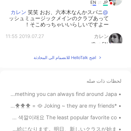
EN
JP
笑笑 おお、六本木なんかスパニ
@カレン
ッシュミュージックメインのクラブあって
そこめっちゃいいらしいですよー！
2019.07.27 11:55
カレン
JP
EN
ATOMはつつまらない 🤣 六本
@Shinsuke
افتح HelloTalk للانضمام الى المحادثة
木へ行きます。
2019.07.27 11:54
カレン
JP
EN
لحظات ذات صله
先週、泥棒に携帯電話をとられて
@Nana
I did a trip to Kanazawa, Japan. Beautiful landscape is something you can always find around Japa...
しまった。。。😭
*Knock Knock* Who’s there? Dinner has arrived lol 🦆🐥🐥🐥🐥🐥🐥🐥🐥 = 🥘 Joking ~ they are my friends ☺️
2019.07.27 11:52
Nana
EN
JP
내가 가장 좋아하는 색은 노란색 흔한 favorite color는 아니죠 ㅋㅋㅋ 무지개 중에 제일 인기 없는 색깔이래요 The least popular favorite co...
かばんどうしたの？😳
Today will be my last drawing. Tomorrow, my new classes will begin! 今日は私の最後の絵になります。明日、新しいクラスが始ま...