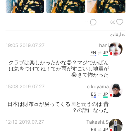
日本語
한국어
Русский
ไทย
11
60
Indonesia
Italiano
تعليقات
2019.07.27 19:05
hani
Türkçe
Tiếng Việt
EN
JP
Português
クラブは楽しかったかな😊？マジでかばん
は気をつけてね！てか雨がすごいし地震が
きて怖かった😭
2019.07.27 15:08
c.koyama
ES
JP
日本は財布👛が戻ってくる国と云うのは 昔
の話になった？
2019.07.27 12:12
Takeshi.S
ES
JP