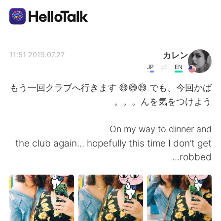
تطبيق تبادل اللغة
カレン
2019.07.27 11:51
JP
EN
AI Grammar Checker
もう一回クラブへ行きます 😅😅😅 でも、今回かば
んを気をつけよう。。。
العربية
On my way to dinner and
the club again... hopefully this time I don’t get
English
简体中文
robbed...
繁體中文
Español
Français
Deutsch