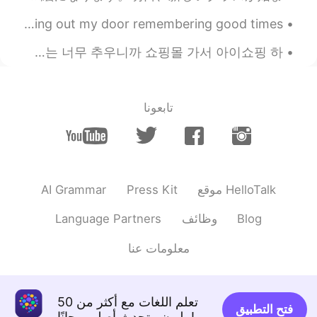
2019.07.27 11:52
Shinsuke
Hope all of you are having a great Tuesday ☺️ Just looking out my door remembering good times 😌 ...
EN
JP
아빠는 제가 같이 운동 안해주면 절대로 운동 안 하시거든요 그래서 제가 공원에 같이 산책도 해주고 가끔 라켓볼도 치고 그러는데 겨울에는 너무 추우니까 쇼핑몰 가서 아이쇼핑 하...
Atom?lol
تابعونا
AI Grammar
Press Kit
موقع HelloTalk
Language Partners
وظائف
Blog
معلومات عنا
تعلم اللغات مع أكثر من 50
فتح التطبيق
مليون متحدث أصلي مجانًا!