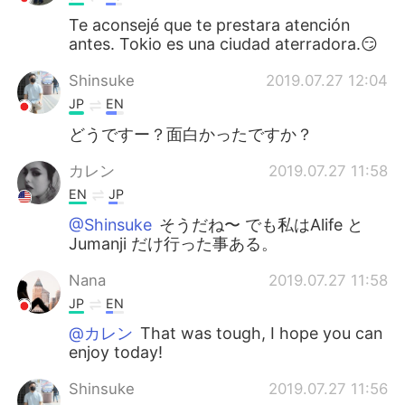
Te aconsejé que te prestara atención
antes. Tokio es una ciudad aterradora.😏
Shinsuke
2019.07.27 12:04
JP
EN
どうですー？面白かったですか？
カレン
2019.07.27 11:58
EN
JP
@Shinsuke
そうだね〜 でも私はAlife と
Jumanji だけ行った事ある。
Nana
2019.07.27 11:58
JP
EN
@カレン
That was tough, I hope you can
enjoy today!
Shinsuke
2019.07.27 11:56