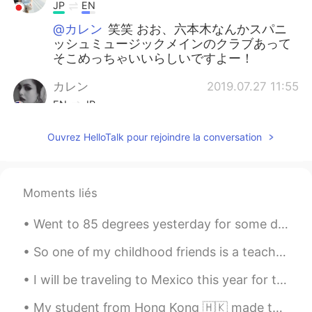
JP
EN
@カレン
笑笑 おお、六本木なんかスパニ
ッシュミュージックメインのクラブあって
そこめっちゃいいらしいですよー！
カレン
2019.07.27 11:55
EN
JP
@Shinsuke
ATOMはつつまらない 🤣 六本
Ouvrez HelloTalk pour rejoindre la conversation
木へ行きます。
カレン
2019.07.27 11:54
EN
JP
Moments liés
@Nana
先週、泥棒に携帯電話をとられて
Went to 85 degrees yesterday for some dessert! It was soooo yummy , I wish I could have tried a l...
しまった。。。😭
So one of my childhood friends is a teaches high school anatomy and physiology and she is struggl...
Nana
2019.07.27 11:52
JP
EN
I will be traveling to Mexico this year for the holidays! I haven’t been to Mexico in more than 1...
かばんどうしたの？😳
My student from Hong Kong 🇭🇰 made this for me.🙋‍♀️🧑‍🏫 🎊🧧🏮我的學生一個小女孩從我這幅畫上畫了出來。 謝謝埃塞爾的漂亮圖畫。🧧🏮🎊