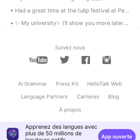
Shinsuke
2019.07.27 11:52
Had a great time at the tulip festival at Pella Iowa USA!! The people were so very friendly and t...
JP
EN
✨ My university✨ I’ll show you more later ^^ Yes, it’s winter but no snow. It’s sunny and warm☀...
Atom?lol
Suivez nous
AI Grammar
Press Kit
HelloTalk Web
Language Partners
Carrières
Blog
À propos
Apprenez des langues avec
plus de 50 millions de
App ouverte
locuteurs natifs