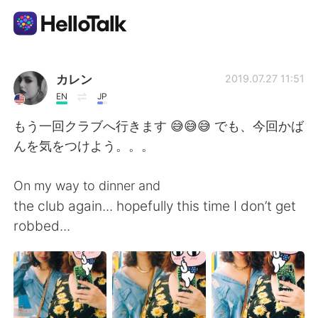
Appli d'échange linguistique
カレン
2019.07.27 11:51
EN
JP
AI Grammar Checker
もう一回クラブへ行きます 😅😅😅 でも、今回かば
んを気をつけよう。。。
Français
On my way to dinner and
the club again... hopefully this time I don’t get
English
简体中文
robbed...
繁體中文
Español
العربية
Deutsch