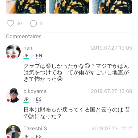
日本語
한국어
Русский
ไทย
60
11
Indonesia
Italiano
Commentaires
hani
2019.07.27 19:05
Türkçe
Tiếng Việt
JP
EN
Português
クラブは楽しかったかな😊？マジでかばん
は気をつけてね！てか雨がすごいし地震が
きて怖かった😭
c.koyama
2019.07.27 15:08
JP
ES
日本は財布👛が戻ってくる国と云うのは 昔
の話になった？
Takeshi.S
2019.07.27 12:12
JP
ES