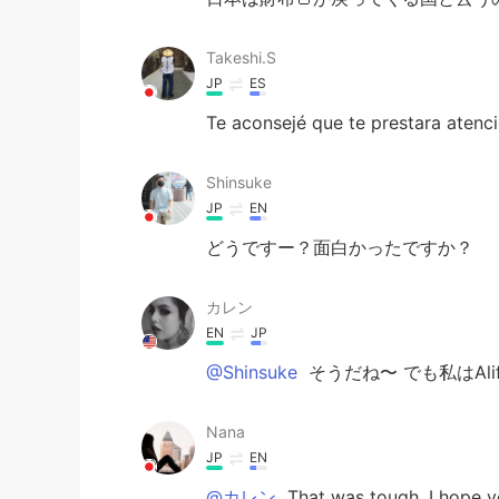
Takeshi.S
JP
ES
Te aconsejé que te prestara atenci
Shinsuke
JP
EN
どうですー？面白かったですか？
カレン
EN
JP
@Shinsuke
そうだね〜 でも私はAlif
Nana
JP
EN
@カレン
That was tough, I hope y