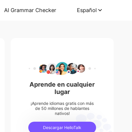
AI Grammar Checker
Español
Aprende en cualquier
lugar
¡Aprende idiomas gratis con más
de 50 millones de hablantes
nativos!
Descargar HelloTalk