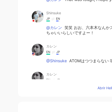
Shinsuke
JP
EN
@カレン
笑笑 おお、六本木なんか
ちゃいいらしいですよー！
カレン
EN
JP
@Shinsuke
ATOMはつつまらない 
カレン
EN
JP
Abrir He
@Nana
先週、泥棒に携帯電話をとら
Nana
JP
EN