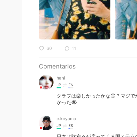
60
11
Comentarios
hani
JP
EN
クラブは楽しかったかな😊？マジ
かった😭
c.koyama
JP
ES
日本は財布👛が戻ってくる国と云う