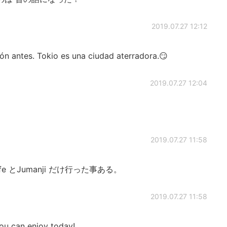
2019.07.27 12:12
ón antes. Tokio es una ciudad aterradora.😏
2019.07.27 12:04
2019.07.27 11:58
e とJumanji だけ行った事ある。
2019.07.27 11:58
ou can enjoy today!