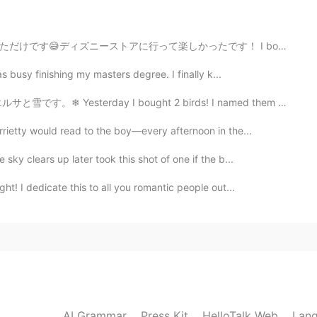
ったです！ I bought two hats 👒 for the next time when I ca...
2019.07.27 11:52
as busy finishing my masters degree. I finally k...
 bought 2 birds! I named them Elsa and Snow. 少し時間あったの...
ietty would read to the boy—every afternoon in the...
sky clears up later took this shot of one if the b...
t! I dedicate this to all you romantic people out...
AI Grammar
Press Kit
HelloTalk Web
Lang