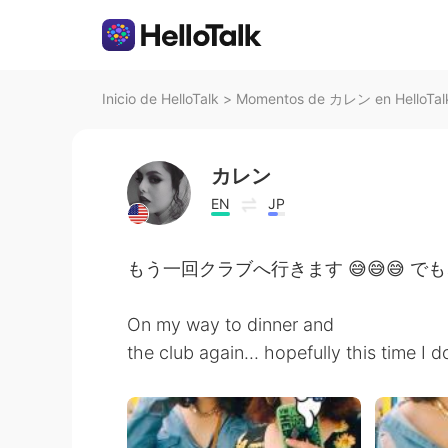
Inicio de HelloTalk
>
Momentos de カレン en HelloTal
カレン
EN
JP
もう一回クラブへ行きます 😅😅😅 
On my way to dinner and
the club again... hopefully this time I d