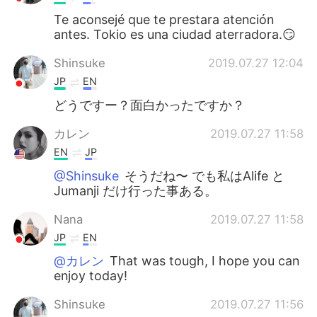
Te aconsejé que te prestara atención
antes. Tokio es una ciudad aterradora.😏
Shinsuke
2019.07.27 12:04
JP
EN
どうですー？面白かったですか？
カレン
2019.07.27 11:58
EN
JP
@Shinsuke
そうだね〜 でも私はAlife と
Jumanji だけ行った事ある。
Nana
2019.07.27 11:58
JP
EN
@カレン
That was tough, I hope you can
enjoy today!
Shinsuke
2019.07.27 11:56