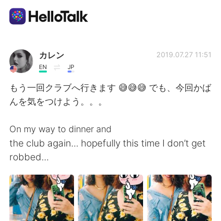
Aplicativo de troca de idioma
カレン
2019.07.27 11:51
EN
JP
AI Grammar Checker
もう一回クラブへ行きます 😅😅😅 でも、今回かば
んを気をつけよう。。。
Português
On my way to dinner and
the club again... hopefully this time I don’t get
English
简体中文
robbed...
繁體中文
Español
العربية
Français