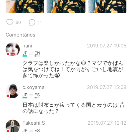
Deutsch
日本語
한국어
Русский
60
11
ไทย
Indonesia
Comentários
hani
2019.07.27 19:05
Italiano
Türkçe
JP
EN
Tiếng Việt
クラブは楽しかったかな😊？マジでかばん
は気をつけてね！てか雨がすごいし地震が
きて怖かった😭
c.koyama
2019.07.27 15:08
JP
ES
日本は財布👛が戻ってくる国と云うのは 昔
の話になった？
Takeshi.S
2019.07.27 12:12
JP
ES