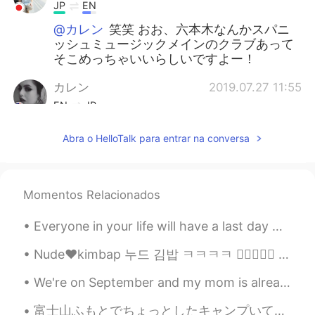
JP
EN
@カレン
笑笑 おお、六本木なんかスパニ
ッシュミュージックメインのクラブあって
そこめっちゃいいらしいですよー！
カレン
2019.07.27 11:55
EN
JP
@Shinsuke
ATOMはつつまらない 🤣 六本
Abra o HelloTalk para entrar na conversa
木へ行きます。
カレン
2019.07.27 11:54
EN
JP
Momentos Relacionados
@Nana
先週、泥棒に携帯電話をとられて
Everyone in your life will have a last day with you and you won’t even know when it’ll be. So be ...
しまった。。。😭
Nude❤️kimbap 누드 김밥 ㅋㅋㅋㅋ 👍🏻✌🏻💜 김밥을 만들어보려고 했는데 김밥이 없었다. 오이김치와 배추김치를 만들었다. 계란말이 고추장😁😂😉😘🍜🍝🍚🍛 ㅋㅋㅋㅋ I...
Nana
2019.07.27 11:52
JP
EN
We're on September and my mom is already planning the Xmas decoration ☃️🎄😂... If you asked me abo...
かばんどうしたの？😳
富士山ふもとでちょっとしたキャンプいてきました🏕️少し雨っぽい天気でしたが、桜が見頃で素敵でした🌸 「レイクロッジ山中」というキャンプ場でした。２回目の利用でお勧めのキャンプ場です。とてもよく整...