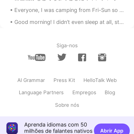
Shinsuke
2019.07.27 11:52
Everyone, I was camping from Fri-Sun so I apologize I did not respond. I will be present going fo...
JP
EN
Good morning! I didn’t even sleep at all, study Korean, Chinese and Japanese all night long. Cook...
Atom?lol
Siga-nos
AI Grammar
Press Kit
HelloTalk Web
Language Partners
Empregos
Blog
Sobre nós
Aprenda idiomas com 50
milhões de falantes nativos
Abrir App