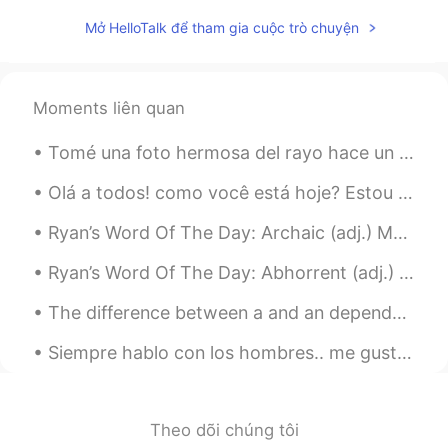
Mở HelloTalk để tham gia cuộc trò chuyện
Moments liên quan
Tomé una foto hermosa del rayo hace un mes. Sabías que el rayo contiene cien millones de voltios ...
Olá a todos! como você está hoje? Estou muito bem! Eu só quero testar minha pronúncia! Se puder, ...
Ryan’s Word Of The Day: Archaic (adj.) Meaning: Old, outdated. Example (1): “When I got my firs...
Ryan’s Word Of The Day: Abhorrent (adj.) Meaning: Disgusting, awful Example (1): “The treatment...
The difference between a and an depends on pronunciation, not spelling. She’s a US citizen. (NO...
Siempre hablo con los hombres.. me gustaría hacer amigos con una chica 🥺 alguna chica para hablar...
Theo dõi chúng tôi