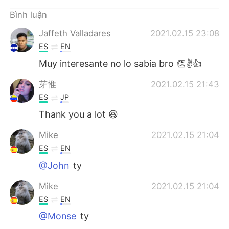
Bình luận
Jaffeth Valladares
2021.02.15 23:08
ES
EN
Muy interesante no lo sabia bro 👏✌👍
芽惟
2021.02.15 21:43
ES
JP
Thank you a lot 😆
Mike
2021.02.15 21:04
ES
EN
@John
ty
Mike
2021.02.15 21:04
ES
EN
@Monse
ty