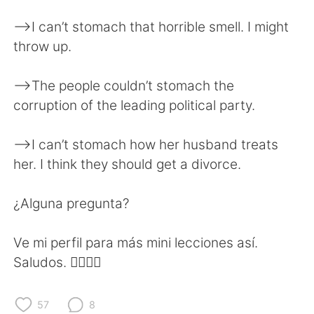
Deutsch
日本語
—>I can’t stomach that horrible smell. I might
한국어
Русский
throw up.
ไทย
Indonesia
—>The people couldn’t stomach the
corruption of the leading political party.
Italiano
Türkçe
—>I can’t stomach how her husband treats
Português
her. I think they should get a divorce.
¿Alguna pregunta?
Ve mi perfil para más mini lecciones así.
Saludos. ✌🏻✌🏻
57
8