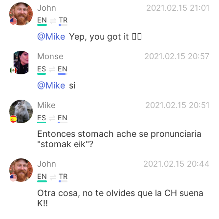
John
2021.02.15 21:01
EN
TR
@Mike
Yep, you got it 👍🏻
Monse
2021.02.15 20:57
ES
EN
@Mike
si
Mike
2021.02.15 20:51
ES
EN
Entonces stomach ache se pronunciaria
"stomak eik"?
John
2021.02.15 20:44
EN
TR
Otra cosa, no te olvides que la CH suena
K!!