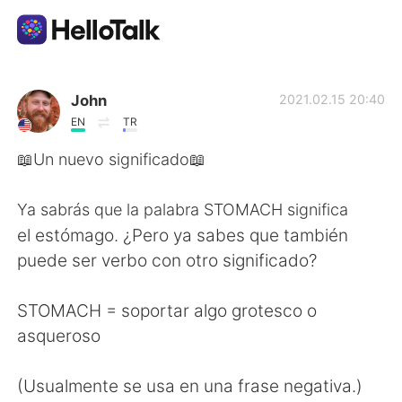
Ứng dụng trao đổi ngôn ngữ
John
2021.02.15 20:40
EN
TR
AI Grammar Checker
📖Un nuevo significado📖
Tiếng Việt
Ya sabrás que la palabra STOMACH significa
el estómago. ¿Pero ya sabes que también
puede ser verbo con otro significado?
English
简体中文
STOMACH = soportar algo grotesco o
繁體中文
Español
asqueroso
العربية
Français
(Usualmente se usa en una frase negativa.)