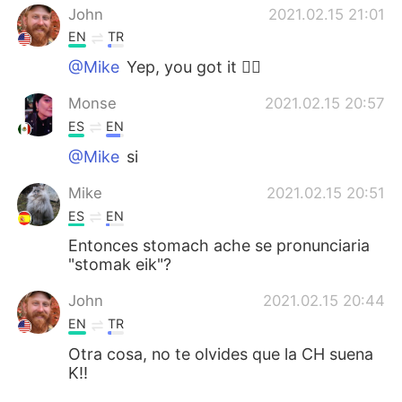
John
2021.02.15 21:01
EN
TR
@Mike
Yep, you got it 👍🏻
Monse
2021.02.15 20:57
ES
EN
@Mike
si
Mike
2021.02.15 20:51
ES
EN
Entonces stomach ache se pronunciaria
"stomak eik"?
John
2021.02.15 20:44
EN
TR
Otra cosa, no te olvides que la CH suena
K!!