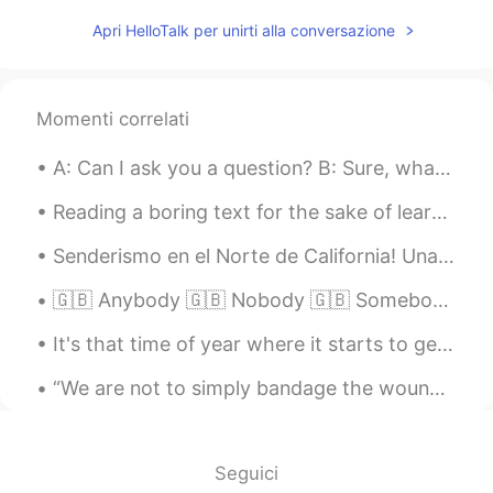
Apri HelloTalk per unirti alla conversazione
Momenti correlati
A: Can I ask you a question? B: Sure, what's up? A: Well, I was just wondering if you'd like to...
Reading a boring text for the sake of learning English is not a good idea. When you do so, you’re...
Senderismo en el Norte de California! Una pequeña serpiente y yo calentándome junto al arroyo. ¿...
🇬🇧 Anybody 🇬🇧 Nobody 🇬🇧 Somebody - Anybody - Anybody can learn a language - Nobody - Nobody wa...
It's that time of year where it starts to get really hot. So I want to share a cool story with yo...
“We are not to simply bandage the wounds of victims beneath the wheels of injustice, we are to dr...
Seguici