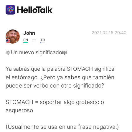
App di scambio linguistico
John
2021.02.15 20:40
EN
TR
AI Grammar Checker
📖Un nuevo significado📖
Italiano
Ya sabrás que la palabra STOMACH significa
el estómago. ¿Pero ya sabes que también
puede ser verbo con otro significado?
English
简体中文
STOMACH = soportar algo grotesco o
繁體中文
Español
asqueroso
العربية
Français
(Usualmente se usa en una frase negativa.)