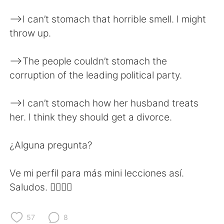
Deutsch
日本語
—>I can’t stomach that horrible smell. I might
한국어
Русский
throw up.
ไทย
Indonesia
—>The people couldn’t stomach the
corruption of the leading political party.
Türkçe
Tiếng Việt
—>I can’t stomach how her husband treats
Português
her. I think they should get a divorce.
¿Alguna pregunta?
Ve mi perfil para más mini lecciones así.
Saludos. ✌🏻✌🏻
57
8