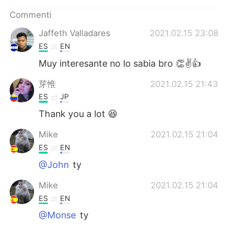
Commenti
Jaffeth Valladares
2021.02.15 23:08
ES
EN
Muy interesante no lo sabia bro 👏✌👍
芽惟
2021.02.15 21:43
ES
JP
Thank you a lot 😆
Mike
2021.02.15 21:04
ES
EN
@John
ty
Mike
2021.02.15 21:04
ES
EN
@Monse
ty