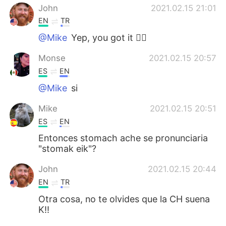
John
2021.02.15 21:01
EN
TR
@Mike
Yep, you got it 👍🏻
Monse
2021.02.15 20:57
ES
EN
@Mike
si
Mike
2021.02.15 20:51
ES
EN
Entonces stomach ache se pronunciaria
"stomak eik"?
John
2021.02.15 20:44
EN
TR
Otra cosa, no te olvides que la CH suena
K!!