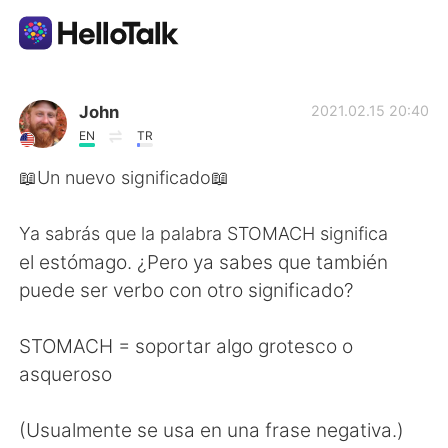
Aplicativo de troca de idioma
John
2021.02.15 20:40
EN
TR
AI Grammar Checker
📖Un nuevo significado📖
Português
Ya sabrás que la palabra STOMACH significa
el estómago. ¿Pero ya sabes que también
puede ser verbo con otro significado?
English
简体中文
STOMACH = soportar algo grotesco o
繁體中文
Español
asqueroso
العربية
Français
(Usualmente se usa en una frase negativa.)