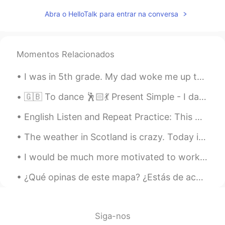
Abra o HelloTalk para entrar na conversa
Momentos Relacionados
I was in 5th grade. My dad woke me up to get ready to go to school. He always watched the news in...
🇬🇧 To dance 🕺🏻💃 Present Simple - I dance Present Continuous - I am dancing Present Perfect - I h...
English Listen and Repeat Practice: This morning we are having our first snow fall in the fall. ...
The weather in Scotland is crazy. Today it was very sunny and so I went a walk, but then it start...
I would be much more motivated to work out it if I saw an after picture of myself 😂😂😂😂 Sooooo ...
¿Qué opinas de este mapa? ¿Estás de acuerdo con la clasificación de tu país? Mi cara está así cua...
Siga-nos