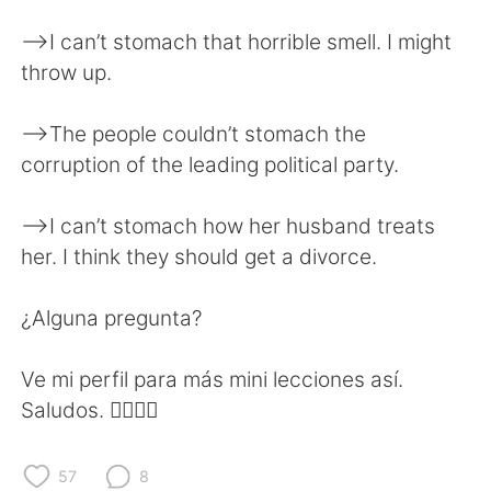
Deutsch
日本語
—>I can’t stomach that horrible smell. I might
한국어
Русский
throw up.
ไทย
Indonesia
—>The people couldn’t stomach the
corruption of the leading political party.
Italiano
Türkçe
—>I can’t stomach how her husband treats
Tiếng Việt
her. I think they should get a divorce.
¿Alguna pregunta?
Ve mi perfil para más mini lecciones así.
Saludos. ✌🏻✌🏻
57
8