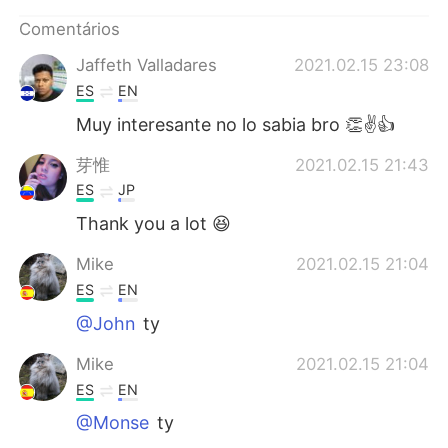
Comentários
Jaffeth Valladares
2021.02.15 23:08
ES
EN
Muy interesante no lo sabia bro 👏✌👍
芽惟
2021.02.15 21:43
ES
JP
Thank you a lot 😆
Mike
2021.02.15 21:04
ES
EN
@John
ty
Mike
2021.02.15 21:04
ES
EN
@Monse
ty